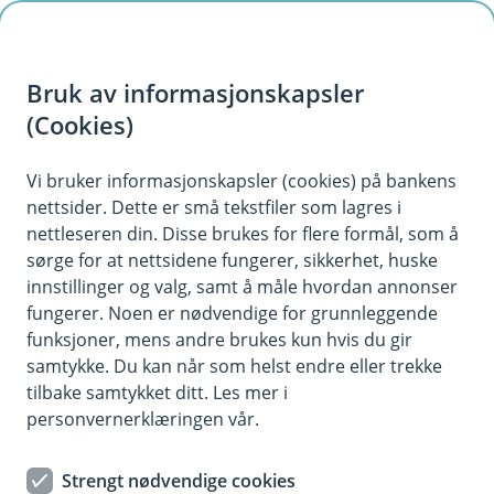
H
o
Bruk av informasjonskapsler
p
p
(Cookies)
i
Vi bruker informasjonskapsler (cookies) på bankens
nettsider. Dette er små tekstfiler som lagres i
n
nettleseren din. Disse brukes for flere formål, som å
n
sørge for at nettsidene fungerer, sikkerhet, huske
h
innstillinger og valg, samt å måle hvordan annonser
o
fungerer. Noen er nødvendige for grunnleggende
funksjoner, mens andre brukes kun hvis du gir
d
samtykke. Du kan når som helst endre eller trekke
e
tilbake samtykket ditt. Les mer i
t
personvernerklæringen vår.
Sjekkliste for et enkelt og trygt
Strengt nødvendige cookies