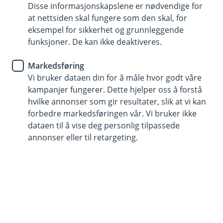
bankbytte til oss
Disse informasjonskapslene er nødvendige for
at nettsiden skal fungere som den skal, for
eksempel for sikkerhet og grunnleggende
Bytte av bank for bedriften er litt annerledes enn ved
funksjoner. De kan ikke deaktiveres.
et privat bankbytte. Her får du en sjekkliste som gjør
det lettere å flytte hele kundeforholdet over. Når alt
Markedsføring
er samlet hos oss, får du bedre oversikt, helhetlige
Vi bruker dataen din for å måle hvor godt våre
løsninger og skreddersydd rådgivning.
kampanjer fungerer. Dette hjelper oss å forstå
hvilke annonser som gir resultater, slik at vi kan
forbedre markedsføringen vår. Vi bruker ikke
dataen til å vise deg personlig tilpassede
annonser eller til retargeting.