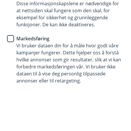
Disse informasjonskapslene er nødvendige for
Spar tid og øk effektiviteten med direkte
at nettsiden skal fungere som den skal, for
bankintegrasjon. For små og mellomstore bedrifter
eksempel for sikkerhet og grunnleggende
betyr dette automatiserte prosesser, færre manuelle
funksjoner. De kan ikke deaktiveres.
oppgaver og bedre økonomisk kontroll.
Markedsføring
Vi bruker dataen din for å måle hvor godt våre
Bestill direkte bankintegrasjon
kampanjer fungerer. Dette hjelper oss å forstå
hvilke annonser som gir resultater, slik at vi kan
forbedre markedsføringen vår. Vi bruker ikke
Hva er direkte bankintegrasjon?
dataen til å vise deg personlig tilpassede
annonser eller til retargeting.
Automatiser økonomiske prosesser og reduser
manuelle oppgaver. Direkte bankintegrasjon
sikrer effektiv regnskapsføring og gir deg bedre
oversikt.
Direkte bankintegrasjon innebærer å koble bedriftens