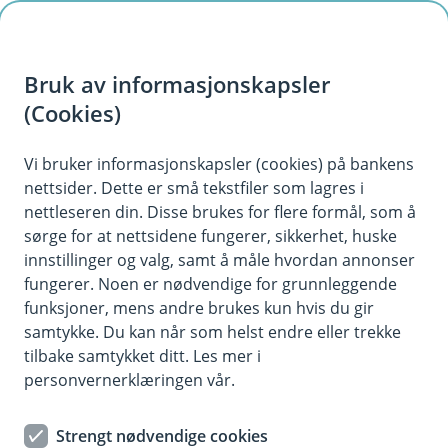
H
o
Bruk av informasjonskapsler
p
p
(Cookies)
i
Vi bruker informasjonskapsler (cookies) på bankens
nettsider. Dette er små tekstfiler som lagres i
n
nettleseren din. Disse brukes for flere formål, som å
n
sørge for at nettsidene fungerer, sikkerhet, huske
h
innstillinger og valg, samt å måle hvordan annonser
o
fungerer. Noen er nødvendige for grunnleggende
funksjoner, mens andre brukes kun hvis du gir
d
samtykke. Du kan når som helst endre eller trekke
e
tilbake samtykket ditt. Les mer i
t
personvernerklæringen vår.
Direkte bankintegrasjon
Strengt nødvendige cookies