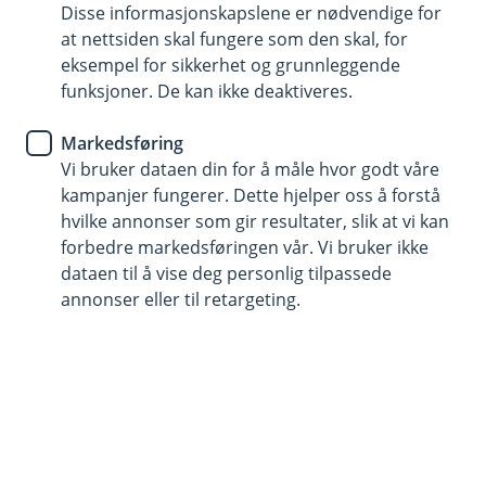
Disse informasjonskapslene er nødvendige for
Vi ønsker at bedriftshverdagen din skal være så
at nettsiden skal fungere som den skal, for
effektiv og enkel som mulig, og vil derfor hjelpe deg
eksempel for sikkerhet og grunnleggende
med å finne de beste produktene for din daglige
funksjoner. De kan ikke deaktiveres.
drift.
Markedsføring
Vi bruker dataen din for å måle hvor godt våre
kampanjer fungerer. Dette hjelper oss å forstå
Alt du trenger - med rådgivning hele
hvilke annonser som gir resultater, slik at vi kan
veien
forbedre markedsføringen vår. Vi bruker ikke
dataen til å vise deg personlig tilpassede
Hos oss får du alle tjenester og produkter du
annonser eller til retargeting.
trenger for å styre din bedrift i hverdagen.
Du får du en fast bedriftsrådgiver og sparringspartner
som ser helheten, og finner gode løsninger tilpasset
dine behov.