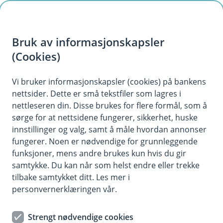
H
o
Bruk av informasjonskapsler
p
p
(Cookies)
i
Vi bruker informasjonskapsler (cookies) på bankens
nettsider. Dette er små tekstfiler som lagres i
n
nettleseren din. Disse brukes for flere formål, som å
n
sørge for at nettsidene fungerer, sikkerhet, huske
h
innstillinger og valg, samt å måle hvordan annonser
o
fungerer. Noen er nødvendige for grunnleggende
funksjoner, mens andre brukes kun hvis du gir
d
samtykke. Du kan når som helst endre eller trekke
e
tilbake samtykket ditt. Les mer i
t
personvernerklæringen vår.
Daglig drift
Strengt nødvendige cookies