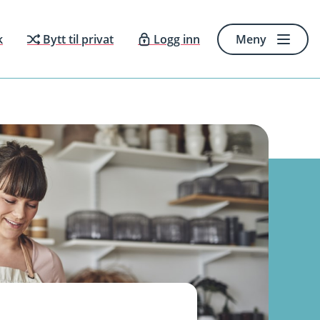
k
Bytt til privat
Logg inn
Meny