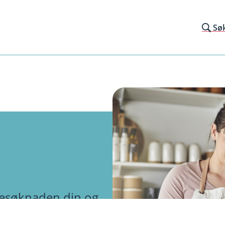
Sø
ånesøknaden din og