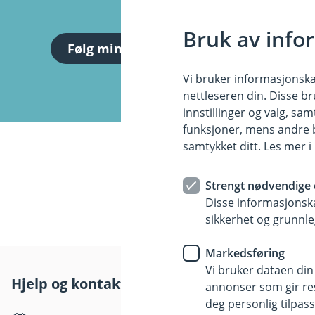
Bruk av info
Følg min lånesøknad
Vi bruker informasjonskap
nettleseren din. Disse br
innstillinger og valg, 
funksjoner, mens andre b
samtykket ditt. Les mer 
Strengt nødvendige 
Disse informasjonska
sikkerhet og grunnle
Markedsføring
Vi bruker dataen din
Hjelp og kontakt
Her finne
annonser som gir resu
deg personlig tilpass
Besøksadre