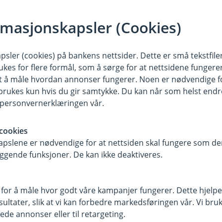
rmasjonskapsler (Cookies)
sler (cookies) på bankens nettsider. Dette er små tekstfile
ukes for flere formål, som å sørge for at nettsidene fungerer
samt å måle hvordan annonser fungerer. Noen er nødvendige 
rukes kun hvis du gir samtykke. Du kan når som helst endre 
i personvernerklæringen vår.
cookies
pslene er nødvendige for at nettsiden skal fungere som den
ggende funksjoner. De kan ikke deaktiveres.
 for å måle hvor godt våre kampanjer fungerer. Dette hjelper
r du oss
Om Jæren Spareban
ltater, slik at vi kan forbedre markedsføringen vår. Vi bruke
ede annonser eller til retargeting.
sse
Org.nr: 937895976