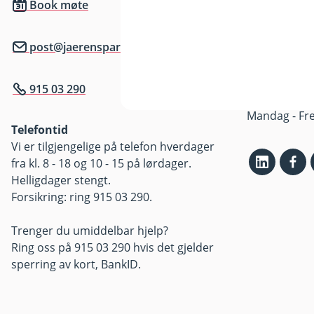
Book møte
Jernbanegata
post@jaerensparebank.no
Postadresse
Postboks 325
915 03 290
Åpningstide
Mandag - Fre
Telefontid
Vi er tilgjengelige på telefon hverdager
fra kl. 8 - 18 og 10 - 15 på lørdager.
Helligdager stengt.
Forsikring: ring 915 03 290.
Trenger du umiddelbar hjelp?
Ring oss på 915 03 290 hvis det gjelder
sperring av kort, BankID.