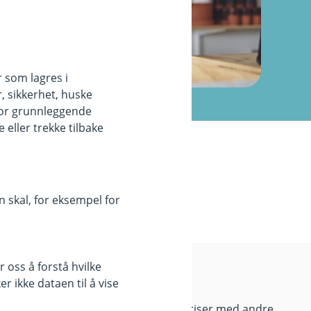
r som lagres i
, sikkerhet, huske
for grunnleggende
eller trekke tilbake
 skal, for eksempel for
 oss å forstå hvilke
k
Priser
r ikke dataen til å vise
Sammenlign våre priser med andre