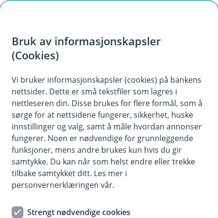
H
o
Bruk av informasjonskapsler
p
p
(Cookies)
i
Vi bruker informasjonskapsler (cookies) på bankens
nettsider. Dette er små tekstfiler som lagres i
n
nettleseren din. Disse brukes for flere formål, som å
n
sørge for at nettsidene fungerer, sikkerhet, huske
h
innstillinger og valg, samt å måle hvordan annonser
o
fungerer. Noen er nødvendige for grunnleggende
funksjoner, mens andre brukes kun hvis du gir
d
samtykke. Du kan når som helst endre eller trekke
e
tilbake samtykket ditt. Les mer i
t
personvernerklæringen vår.
Pensjon
Strengt nødvendige cookies