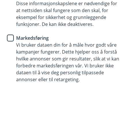
Disse informasjonskapslene er nødvendige for
En god pensjonsordning er en viktig investering for
at nettsiden skal fungere som den skal, for
fremtiden. Vi hjelper deg med å finne en god
eksempel for sikkerhet og grunnleggende
pensjonsordning for bedriften - enten du jobber
funksjoner. De kan ikke deaktiveres.
alene eller har flere ansatte.
Markedsføring
Vi bruker dataen din for å måle hvor godt våre
Kontakt meg om bedriftspensjon
kampanjer fungerer. Dette hjelper oss å forstå
hvilke annonser som gir resultater, slik at vi kan
forbedre markedsføringen vår. Vi bruker ikke
Pensjonssparing
dataen til å vise deg personlig tilpassede
annonser eller til retargeting.
Pensjonssparing er viktigere enn aldri før. Visste
du forresten av en god pensjonsordning for dine
ansatte kan gjøre deg til en mer attraktiv og
foretrukket arbeidsgiver?