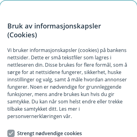
H
o
Bruk av informasjonskapsler
p
p
(Cookies)
i
Vi bruker informasjonskapsler (cookies) på bankens
nettsider. Dette er små tekstfiler som lagres i
n
nettleseren din. Disse brukes for flere formål, som å
n
sørge for at nettsidene fungerer, sikkerhet, huske
h
innstillinger og valg, samt å måle hvordan annonser
o
fungerer. Noen er nødvendige for grunnleggende
funksjoner, mens andre brukes kun hvis du gir
d
samtykke. Du kan når som helst endre eller trekke
e
tilbake samtykket ditt. Les mer i
t
personvernerklæringen vår.
Ung og forveden? Spør våre UNG-
Strengt nødvendige cookies