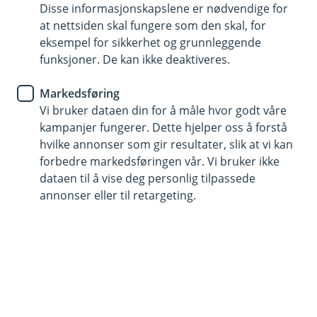
rådgivere
Disse informasjonskapslene er nødvendige for
at nettsiden skal fungere som den skal, for
eksempel for sikkerhet og grunnleggende
funksjoner. De kan ikke deaktiveres.
Vi har fire flinke UNG-rådgivere som er klare til å hjelpe
Markedsføring
deg med det du måtte lure på.
Vi bruker dataen din for å måle hvor godt våre
Send dem en e-post eller book et møte via
kampanjer fungerer. Dette hjelper oss å forstå
bookinlgøsingen vår.
hvilke annonser som gir resultater, slik at vi kan
forbedre markedsføringen vår. Vi bruker ikke
dataen til å vise deg personlig tilpassede
annonser eller til retargeting.
Book møte med en rådgiver
Våre UNG-rådgivere