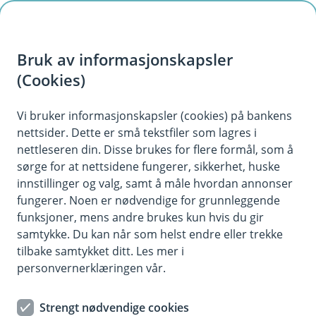
H
o
Bruk av informasjonskapsler
p
p
(Cookies)
i
Vi bruker informasjonskapsler (cookies) på bankens
nettsider. Dette er små tekstfiler som lagres i
n
nettleseren din. Disse brukes for flere formål, som å
n
sørge for at nettsidene fungerer, sikkerhet, huske
h
innstillinger og valg, samt å måle hvordan annonser
o
fungerer. Noen er nødvendige for grunnleggende
funksjoner, mens andre brukes kun hvis du gir
d
samtykke. Du kan når som helst endre eller trekke
e
tilbake samtykket ditt. Les mer i
t
personvernerklæringen vår.
Pensjonssparing
Strengt nødvendige cookies