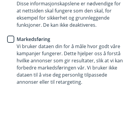
Disse informasjonskapslene er nødvendige for
Pensjon er det du skal leve av som pensjonist
at nettsiden skal fungere som den skal, for
eksempel for sikkerhet og grunnleggende
Rådgiverne hjelper deg på veien
funksjoner. De kan ikke deaktiveres.
Jo tidligere du kommer i gang, jo mindre trenger du å
Markedsføring
spare hver måned.
Vi bruker dataen din for å måle hvor godt våre
kampanjer fungerer. Dette hjelper oss å forstå
Book møte om pensjon
hvilke annonser som gir resultater, slik at vi kan
forbedre markedsføringen vår. Vi bruker ikke
dataen til å vise deg personlig tilpassede
Hva er pensjon?
annonser eller til retargeting.
Pensjon er pengene du skal leve av når du blir
pensjonist.
Den består av tre deler:
Pensjon fra Folketrygden
: Du sparer 18,1 % av