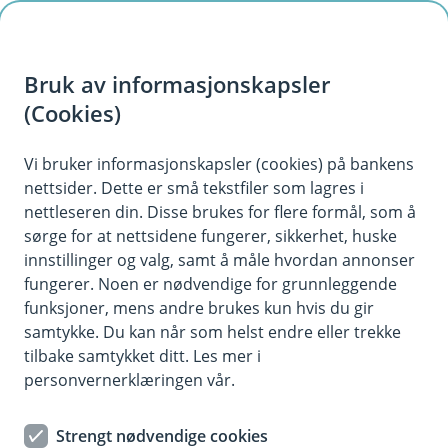
H
o
Bruk av informasjonskapsler
p
p
(Cookies)
i
Vi bruker informasjonskapsler (cookies) på bankens
nettsider. Dette er små tekstfiler som lagres i
n
nettleseren din. Disse brukes for flere formål, som å
n
sørge for at nettsidene fungerer, sikkerhet, huske
h
innstillinger og valg, samt å måle hvordan annonser
o
fungerer. Noen er nødvendige for grunnleggende
funksjoner, mens andre brukes kun hvis du gir
d
samtykke. Du kan når som helst endre eller trekke
e
tilbake samtykket ditt. Les mer i
t
personvernerklæringen vår.
Sparing og pensjon – finn
Strengt nødvendige cookies