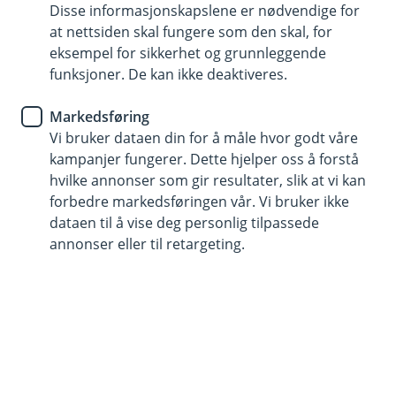
spareformen som passer deg
Disse informasjonskapslene er nødvendige for
at nettsiden skal fungere som den skal, for
eksempel for sikkerhet og grunnleggende
Å spare jevnlig kan gi deg større økonomisk trygghet
funksjoner. De kan ikke deaktiveres.
og flere muligheter senere i livet. Hos oss kan du
spare på flere måter – enten du vil bygge opp en
Markedsføring
buffer, spare i fond eller planlegge pensjonen
Vi bruker dataen din for å måle hvor godt våre
din. Usikker på hva som passer best for deg? Våre
kampanjer fungerer. Dette hjelper oss å forstå
rådgivere hjelper deg gjerne.
hvilke annonser som gir resultater, slik at vi kan
forbedre markedsføringen vår. Vi bruker ikke
Snakk med en rådgiver
dataen til å vise deg personlig tilpassede
annonser eller til retargeting.
Hva ønsker du å spare til?
De fleste sparer til noe konkret – enten det er en
økonomisk buffer, bolig, fremtidige planer eller
pensjon.