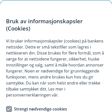
H
o
Bruk av informasjonskapsler
p
p
(Cookies)
i
Vi bruker informasjonskapsler (cookies) på bankens
nettsider. Dette er små tekstfiler som lagres i
n
nettleseren din. Disse brukes for flere formål, som å
n
sørge for at nettsidene fungerer, sikkerhet, huske
h
innstillinger og valg, samt å måle hvordan annonser
o
fungerer. Noen er nødvendige for grunnleggende
funksjoner, mens andre brukes kun hvis du gir
d
samtykke. Du kan når som helst endre eller trekke
e
tilbake samtykket ditt. Les mer i
t
personvernerklæringen vår.
Ung
Strengt nødvendige cookies