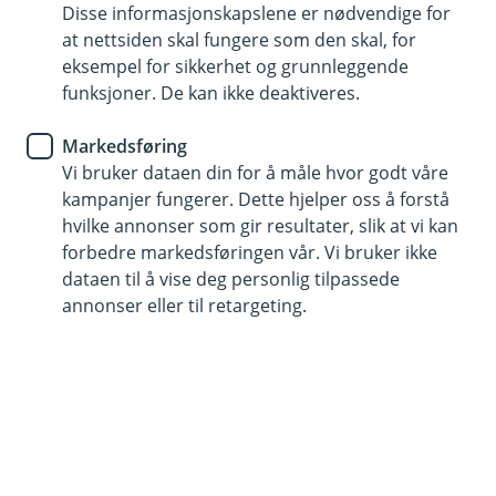
Disse informasjonskapslene er nødvendige for
Utveksling og reise
at nettsiden skal fungere som den skal, for
eksempel for sikkerhet og grunnleggende
Skal du på backpacking, utveksling eller på reise?
funksjoner. De kan ikke deaktiveres.
Her er litt nyttige tips til deg
Markedsføring
Vi bruker dataen din for å måle hvor godt våre
Enten du skal på utveksling på videregående, studere i
kampanjer fungerer. Dette hjelper oss å forstå
utlandet eller ut på eventyr med ryggsekk – det er mye
hvilke annonser som gir resultater, slik at vi kan
å tenke på før avreise. Her får du noen nyttige tips og
forbedre markedsføringen vår. Vi bruker ikke
ressurser som kan gjøre planleggingen enklere og
dataen til å vise deg personlig tilpassede
reisen tryggere.
annonser eller til retargeting.
Før du reiser:
Forsikring først! Sørg for at du har gyldig
forsikring, det kan spare deg for store kostnader
hvis noe uforutsett skjer. Sjekk ut Jæren
Sparebanks
UNG-forsikring.