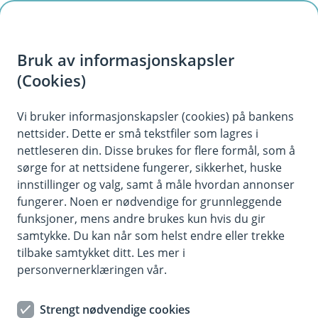
H
o
Bruk av informasjonskapsler
p
p
(Cookies)
Ung
i
Vi bruker informasjonskapsler (cookies) på bankens
Yrkesfag
nettsider. Dette er små tekstfiler som lagres i
n
nettleseren din. Disse brukes for flere formål, som å
n
Er du lærling, eller går du yrkesfag på
sørge for at nettsidene fungerer, sikkerhet, huske
h
videregående? Da er dette siden for deg! Her
innstillinger og valg, samt å måle hvordan annonser
o
finner du alt du trenger for å få kontroll på
fungerer. Noen er nødvendige for grunnleggende
funksjoner, mens andre brukes kun hvis du gir
økonomien - enten du skal spare til verktøy,
d
samtykke. Du kan når som helst endre eller trekke
kjøpe din første bil, eller sikre deg med riktige
e
tilbake samtykket ditt. Les mer i
forsikringer. Vi i Jæren Sparebank heier på deg
t
personvernerklæringen vår.
som velger en praktisk vei inn i arbeidslivet!
Strengt nødvendige cookies