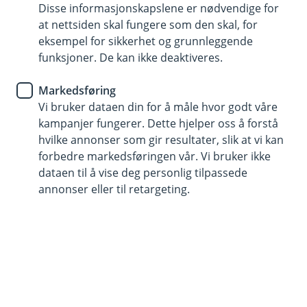
Disse informasjonskapslene er nødvendige for
at nettsiden skal fungere som den skal, for
eksempel for sikkerhet og grunnleggende
funksjoner. De kan ikke deaktiveres.
Markedsføring
Vi bruker dataen din for å måle hvor godt våre
kampanjer fungerer. Dette hjelper oss å forstå
hvilke annonser som gir resultater, slik at vi kan
forbedre markedsføringen vår. Vi bruker ikke
dataen til å vise deg personlig tilpassede
Slik får du kontroll på økonomien
annonser eller til retargeting.
Å få kontroll på økonomien handler om å ta smarte
valg tidlig. Når du har oversikt over inntekter og
utgifter, blir det enklere å spare og unngå unødvendige
kostnader. Her får du konkrete råd som hjelper deg i
gang. Start med å få oversikt over hva du tjener og hva
du bruker penger på. Sett deg et mål for sparingen,
enten det er verktøy, bil eller ferie. Unngå småkjøp