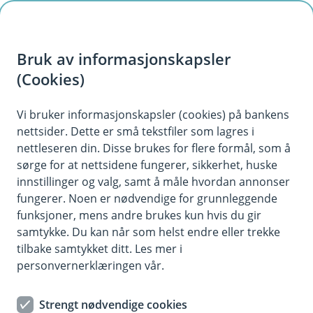
H
o
Bruk av informasjonskapsler
p
p
(Cookies)
i
Vis hjelpemeny
Vi bruker informasjonskapsler (cookies) på bankens
nettsider. Dette er små tekstfiler som lagres i
n
nettleseren din. Disse brukes for flere formål, som å
n
sørge for at nettsidene fungerer, sikkerhet, huske
Hvem deler vi med?
h
innstillinger og valg, samt å måle hvordan annonser
o
fungerer. Noen er nødvendige for grunnleggende
Vi kan dele personopplysninger med
funksjoner, mens andre brukes kun hvis du gir
leverandører vi har inngått avtale med for å
d
samtykke. Du kan når som helst endre eller trekke
levere tjenester til deg. Leverandørene kan for
e
tilbake samtykket ditt. Les mer i
eksempel samle inn, lagre eller på annen måte
t
personvernerklæringen vår.
behandle personopplysninger på våre vegne. I
slike tilfeller vil vi inngå avtaler med og følge opp
at leverandøren behandler personopplysninger i
Strengt nødvendige cookies