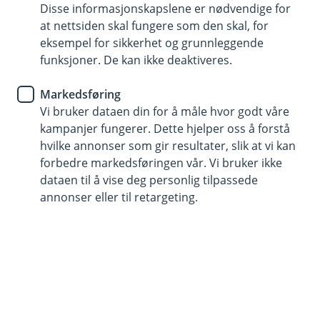
samsvar med personvernregelverket og våre krav
Disse informasjonskapslene er nødvendige for
til behandling av personopplysninger. Dersom
at nettsiden skal fungere som den skal, for
det er aktuelt å behandle personopplysninger i
eksempel for sikkerhet og grunnleggende
land utenfor EU/EØS er det i
funksjoner. De kan ikke deaktiveres.
personvernregelverket stilt særskilte krav til dette
som vil bli fulgt opp.
Markedsføring
Vi utleverer til offentlige myndigheter, som for
Vi bruker dataen din for å måle hvor godt våre
eksempel politi og skattemyndigheter. Vi kan
kampanjer fungerer. Dette hjelper oss å forstå
også utleverer til private der det foreligger en
hvilke annonser som gir resultater, slik at vi kan
lovpålagt plikt for dette.
forbedre markedsføringen vår. Vi bruker ikke
Tredjeparter du har inngått avtale med
dataen til å vise deg personlig tilpassede
annonser eller til retargeting.
Hjelp og kontakt
Book møte