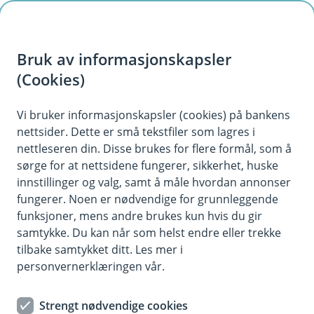
H
o
Bruk av informasjonskapsler
p
p
(Cookies)
i
Vis hjelpemeny
Vi bruker informasjonskapsler (cookies) på bankens
nettsider. Dette er små tekstfiler som lagres i
n
nettleseren din. Disse brukes for flere formål, som å
n
sørge for at nettsidene fungerer, sikkerhet, huske
Dine rettigheter
h
innstillinger og valg, samt å måle hvordan annonser
o
fungerer. Noen er nødvendige for grunnleggende
Du har rettigheter etter personvernregelverket knyttet
funksjoner, mens andre brukes kun hvis du gir
til vår behandling av dine opplysninger. For å bruke
d
samtykke. Du kan når som helst endre eller trekke
disse rettighetene kan du kontakte vårt
e
tilbake samtykket ditt. Les mer i
personvernombud i banken. Vi vil besvare
t
personvernerklæringen vår.
henvendelsen så raskt som mulig, og senest innen 30
dager ved forespørsel om innsyn.
Strengt nødvendige cookies