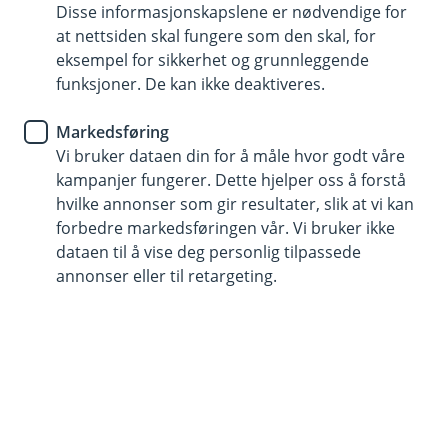
Når du sender informasjon til oss, anbefaler vi at dette
Disse informasjonskapslene er nødvendige for
gjøres i sikre kanaler, som nettbankens eller
at nettsiden skal fungere som den skal, for
mobilbankens sikre kommunikasjonstjeneste. Du kan
eksempel for sikkerhet og grunnleggende
også bruke kryptert e-post. For å beskytte dine data,
funksjoner. De kan ikke deaktiveres.
kan vi be deg bekrefte identiteten din før vi gir tilgang.
Dette sikrer at kun du har tilgang til dine opplysninger.
Markedsføring
Vi bruker dataen din for å måle hvor godt våre
kampanjer fungerer. Dette hjelper oss å forstå
hvilke annonser som gir resultater, slik at vi kan
Innsyn
forbedre markedsføringen vår. Vi bruker ikke
Du har rett til å få innsyn i om vi behandler
dataen til å vise deg personlig tilpassede
opplysninger om deg. Det er noen unntak av fra
annonser eller til retargeting.
innsynsretten. Dette gjelder f.eks. der vi har lovpålagt
taushetsplikt, eller der vi må holde informasjon
hemmelig av hensyn til forebygging, etterforskning
eller rettslig forfølgning av straffbare handlinger
Retting
Dersom du oppdager at informasjonen vi har om deg