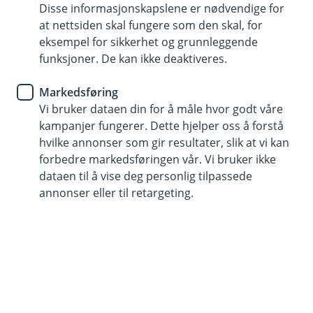
Disse informasjonskapslene er nødvendige for
BM Daglig drift
at nettsiden skal fungere som den skal, for
eksempel for sikkerhet og grunnleggende
Enklere kortadministrasjon
funksjoner. De kan ikke deaktiveres.
med AirPlus Portal
Markedsføring
Vi bruker dataen din for å måle hvor godt våre
Administrasjonsløsningen AirPlus Portal gir deg
kampanjer fungerer. Dette hjelper oss å forstå
bedre oversikt over bedriftens kort, kontoer og
hvilke annonser som gir resultater, slik at vi kan
innkjøp.
forbedre markedsføringen vår. Vi bruker ikke
dataen til å vise deg personlig tilpassede
Fordeler med AirPlus Portal:
annonser eller til retargeting.
Løpende oversikt og kontroll
Få full oversikt over bedriftens kort, kontoer og
transaksjoner i sanntid. Bestill, avslutt eller
oppdater samtlige av bedriftens kort med et par
tastetrykk. Endre kjøpsgrenser på kortene og
hent ut løpende rapportering av bedriftens
utlegg.