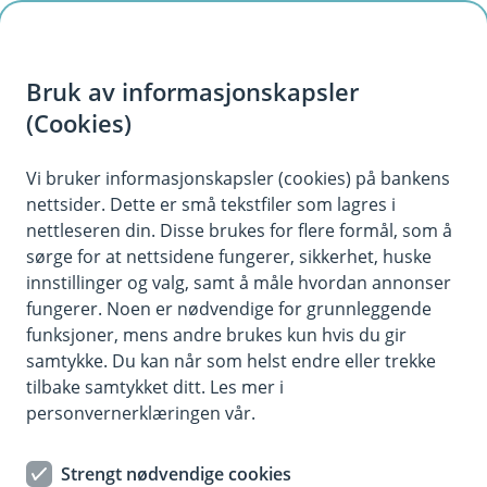
H
o
Bruk av informasjonskapsler
p
p
(Cookies)
i
Vi bruker informasjonskapsler (cookies) på bankens
nettsider. Dette er små tekstfiler som lagres i
n
nettleseren din. Disse brukes for flere formål, som å
n
sørge for at nettsidene fungerer, sikkerhet, huske
h
innstillinger og valg, samt å måle hvordan annonser
o
fungerer. Noen er nødvendige for grunnleggende
funksjoner, mens andre brukes kun hvis du gir
d
samtykke. Du kan når som helst endre eller trekke
e
tilbake samtykket ditt. Les mer i
t
personvernerklæringen vår.
Et godt verktøy for deg som ønsker å oppnå en mer effektiv
utleggshåndtering.
Strengt nødvendige cookies