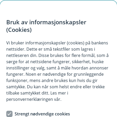
H
o
Bruk av informasjonskapsler
p
p
(Cookies)
i
Vi bruker informasjonskapsler (cookies) på bankens
nettsider. Dette er små tekstfiler som lagres i
n
nettleseren din. Disse brukes for flere formål, som å
n
sørge for at nettsidene fungerer, sikkerhet, huske
h
innstillinger og valg, samt å måle hvordan annonser
o
fungerer. Noen er nødvendige for grunnleggende
funksjoner, mens andre brukes kun hvis du gir
d
samtykke. Du kan når som helst endre eller trekke
e
tilbake samtykket ditt. Les mer i
t
personvernerklæringen vår.
Bedriftskort - praktisk og trygg
Strengt nødvendige cookies