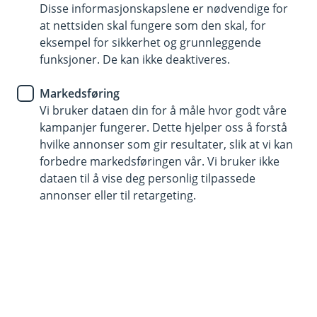
betaling for din bedrift
Disse informasjonskapslene er nødvendige for
at nettsiden skal fungere som den skal, for
eksempel for sikkerhet og grunnleggende
Få detaljert oversikt over alle transaksjoner
funksjoner. De kan ikke deaktiveres.
Reduser risikoen ved å bruke bedriftskort
Markedsføring
Skill enkelt mellom private og bedriftskjøp
Vi bruker dataen din for å måle hvor godt våre
kampanjer fungerer. Dette hjelper oss å forstå
Bestill bedriftskort
hvilke annonser som gir resultater, slik at vi kan
forbedre markedsføringen vår. Vi bruker ikke
dataen til å vise deg personlig tilpassede
annonser eller til retargeting.
Fordeler med bedriftskort
Bedriftskort fra oss er en pålitelig løsning for
bedrifter som trenger en enkel og sikker måte å
håndtere daglige utgifter på. Kortet gir deg en
effektiv oversikt over økonomien, uansett
bedriftens størrelse.