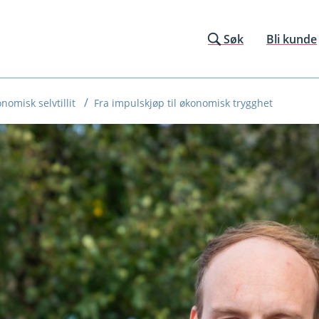
Søk
Bli kunde
nomisk selvtillit
Fra impulskjøp til økonomisk trygghet