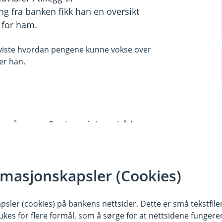
g fra banken fikk han en oversikt
 for ham.
 viste hvordan pengene kunne vokse over
ler han.
nsker å spare. Banken gir ham både
 vet at han alltid kan ringe
han får gode svar som gjør at han
rmasjonskapsler (Cookies)
øter ham på. De er på omtrent
sler (cookies) på bankens nettsider. Dette er små tekstfile
 en god tone seg i mellom, som også
ukes for flere formål, som å sørge for at nettsidene fungerer
e spørsmål - noe som betyr mye for