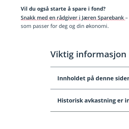
Vil du også starte å spare i fond?
Snakk med en rådgiver i Jæren Sparebank
–
som passer for deg og din økonomi.
Viktig informasjon
Innholdet på denne side
Å
p
n
e
Innholdet på disse sidene er 
Historisk avkastning er i
/
Å
autoriserte rådgivere som kan
L
p
kan du
booke møte her.
u
n
k
e
k
Historisk avkastning er ingen 
/
L