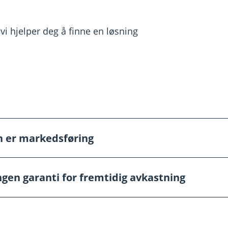
 vi hjelper deg å finne en løsning
n er markedsføring
markedsføring og må ikke oppfattes som personlig rådgivnin
ngen garanti for fremtidig avkastning
 gi personlig rådgivning. Hvis du ønsker rådgivning fra en a
garanti for fremtidig avkastning. Fremtidig avkastning vil b