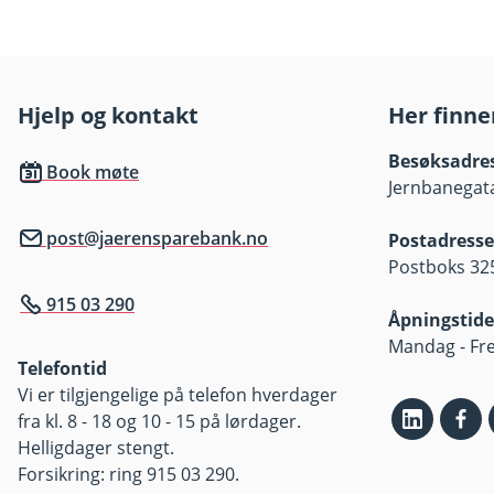
av markedsutviklingen, forval
u
bli negativ som følge av kurst
k
k
Informasjon om fondenes inves
nøkkelinformasjon som er tilgj
Hjelp og kontakt
Her finne
nøkkelinformasjon og prospek
Besøksadre
Book møte
Oversikt om fondenes kostnad
Jernbanegata
post@jaerensparebank.no
Postadresse
Postboks 325
915 03 290
Åpningstide
Mandag - Fre
Telefontid
Vi er tilgjengelige på telefon hverdager
fra kl. 8 - 18 og 10 - 15 på lørdager.
Helligdager stengt.
Forsikring: ring 915 03 290.