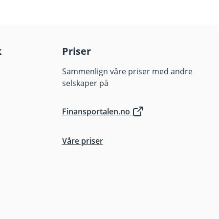
r. Avkastningen kan
spekt og
lese fondenes
k
Priser
Sammenlign våre priser med andre
selskaper på
Finansportalen.no
Våre priser