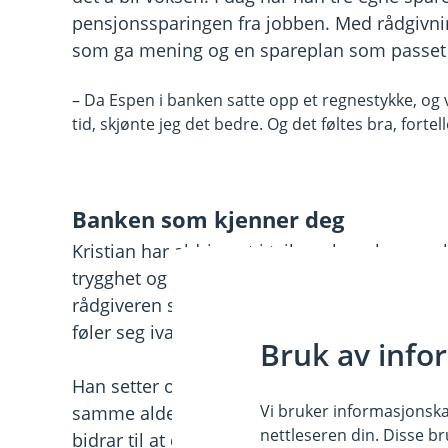
pensjonssparingen fra jobben. Med rådgivnin
som ga mening og en spareplan som passet
– Da Espen i banken satte opp et regnestykke, og
tid, skjønte jeg det bedre. Og det føltes bra, fortel
Banken som kjenner deg
Kristian har aldri vært i tvil om hvor han ø
trygghet og en følelse av å være hjemme. Han
rådgiveren sin dersom han lurer på noe, og 
føler seg ivaretatt.
Bruk av info
Han setter også pris på måten rådgiveren m
Vi bruker informasjonskap
samme alder og Kristian opplever at de har
nettleseren din. Disse br
bidrar til at det er lavere terskel for å still