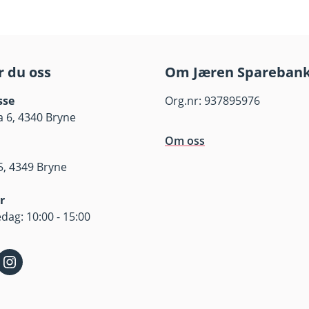
terens dyktighet, fondets risikoprofil og forvaltningshonora
ap.
teringsmandat og risiko finner du i det enkelte fonds pro
engelig på våre nettsider. Før tegning oppfordres det til å 
r du oss
Om Jæren Spareban
t.
sse
Org.nr: 937895976
er finner du her.
 6, 4340 Bryne
Om oss
, 4349 Bryne
r
dag: 10:00 - 15:00