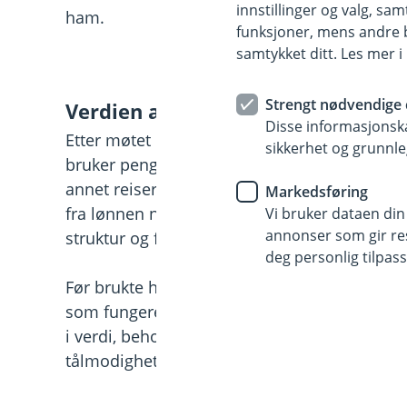
innstillinger og valg, 
ham.
funksjoner, mens andre b
samtykket ditt. Les mer 
Strengt nødvendige 
Verdien av gode sparevaner
Disse informasjonska
Etter møtet med rådgiver i banken har Kristi
sikkerhet og grunnle
bruker penger på. Han unner seg fortsatt de
annet reiser, men prioriterer alltid sparing f
Markedsføring
fra lønnen når han får denne inn på konto, o
Vi bruker dataen din
annonser som gir resu
struktur og frihet.
deg personlig tilpass
Før brukte han mye penger på ting han egentl
som fungerer. Selv når han sjekker mobilba
i verdi, beholder han roen og minner seg se
tålmodighet – pengene skal ikke brukes i mo