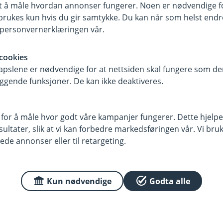
samt å måle hvordan annonser fungerer. Noen er nødvendige 
rukes kun hvis du gir samtykke. Du kan når som helst endre 
i personvernerklæringen vår.
cookies
pslene er nødvendige for at nettsiden skal fungere som den
an blitt mer bevisst på hva han
ggende funksjoner. De kan ikke deaktiveres.
t som betyr mest for ham, blant
ørst. I dag trekkes beløpet automatisk
g han opplever at det gir både
 for å måle hvor godt våre kampanjer fungerer. Dette hjelper
ltater, slik at vi kan forbedre markedsføringen vår. Vi bruke
ede annonser eller til retargeting.
ig ikke trengte. Nå har han en plan
nken og ser at sparepengene svinger
Kun nødvendige
Godta alle
lv på at sparing handler om
rgen.