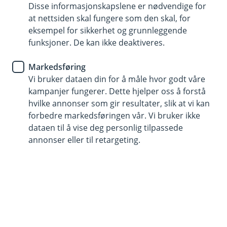
Disse informasjonskapslene er nødvendige for
La sommeren gi deg mer enn
at nettsiden skal fungere som den skal, for
bare fine minner
eksempel for sikkerhet og grunnleggende
funksjoner. De kan ikke deaktiveres.
Feriepengene kan gi litt ekstra rom i økonomien
Markedsføring
– og kanskje litt større frihet til å gjøre det du har
Vi bruker dataen din for å måle hvor godt våre
lyst til i sommer. Samtidig kan det være en fin
kampanjer fungerer. Dette hjelper oss å forstå
anledning til å gjøre noen smarte, økonomiske
hvilke annonser som gir resultater, slik at vi kan
valg som du vil sette pris på senere.
forbedre markedsføringen vår. Vi bruker ikke
dataen til å vise deg personlig tilpassede
annonser eller til retargeting.
Ved å sette av litt av feriepengene nå, kan du gi deg
selv både større økonomisk trygghet og flere
muligheter senere. Det handler ikke om å velge mellom
å nyte sommeren eller å tenke langsiktig – ofte er det
nettopp kombinasjonen som gir den beste følelsen.