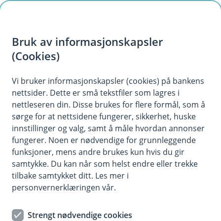
H
o
Bruk av informasjonskapsler
p
p
(Cookies)
i
Vi bruker informasjonskapsler (cookies) på bankens
nettsider. Dette er små tekstfiler som lagres i
n
nettleseren din. Disse brukes for flere formål, som å
n
sørge for at nettsidene fungerer, sikkerhet, huske
h
innstillinger og valg, samt å måle hvordan annonser
o
fungerer. Noen er nødvendige for grunnleggende
funksjoner, mens andre brukes kun hvis du gir
d
samtykke. Du kan når som helst endre eller trekke
e
tilbake samtykket ditt. Les mer i
t
personvernerklæringen vår.
Fond
Strengt nødvendige cookies