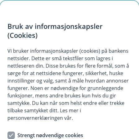
H
o
Bruk av informasjonskapsler
p
p
(Cookies)
i
Vi bruker informasjonskapsler (cookies) på bankens
nettsider. Dette er små tekstfiler som lagres i
n
nettleseren din. Disse brukes for flere formål, som å
n
sørge for at nettsidene fungerer, sikkerhet, huske
h
innstillinger og valg, samt å måle hvordan annonser
o
fungerer. Noen er nødvendige for grunnleggende
funksjoner, mens andre brukes kun hvis du gir
d
samtykke. Du kan når som helst endre eller trekke
e
tilbake samtykket ditt. Les mer i
t
personvernerklæringen vår.
Boliglån Ung
Strengt nødvendige cookies