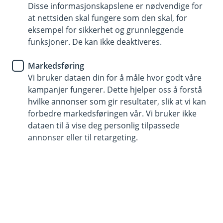
Disse informasjonskapslene er nødvendige for
Ekstra god rente for deg som er under 34 år
at nettsiden skal fungere som den skal, for
eksempel for sikkerhet og grunnleggende
Enkel søknad og en fast rådgiver som hjelper deg
funksjoner. De kan ikke deaktiveres.
Mulighet til lån inntil 100 % av kjøpesummen med
Markedsføring
tilleggssikkerhet
Vi bruker dataen din for å måle hvor godt våre
kampanjer fungerer. Dette hjelper oss å forstå
Søk Boliglån Ung
hvilke annonser som gir resultater, slik at vi kan
forbedre markedsføringen vår. Vi bruker ikke
dataen til å vise deg personlig tilpassede
Boliglån med lav rente og fleksible
annonser eller til retargeting.
løsninger
Med Boliglån Ung hos oss kan du låne opptil 100
% av kjøpesummen med tilleggssikkerhet, eller
opptil 90 % uten.