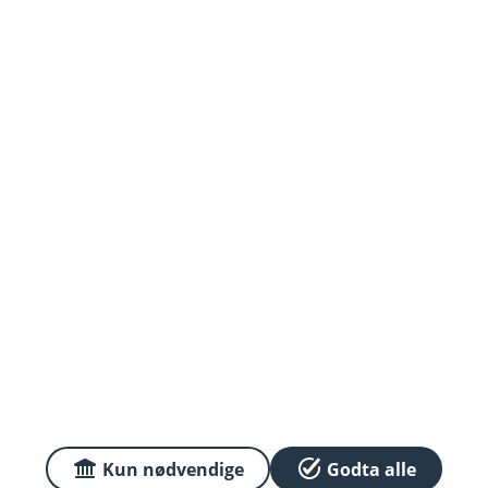
Org.nr: 937895976
Om oss
Priser
Sammenlign våre priser med andre selskaper på
Finansportalen.no
Våre priser
Personvern og informasjonskapsler
Sikkerhet og antihvitvask
Kun nødvendige
Godta alle