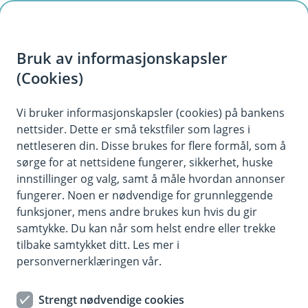
H
o
Bruk av informasjonskapsler
p
p
(Cookies)
i
Vi bruker informasjonskapsler (cookies) på bankens
nettsider. Dette er små tekstfiler som lagres i
n
nettleseren din. Disse brukes for flere formål, som å
n
sørge for at nettsidene fungerer, sikkerhet, huske
h
innstillinger og valg, samt å måle hvordan annonser
o
fungerer. Noen er nødvendige for grunnleggende
funksjoner, mens andre brukes kun hvis du gir
d
samtykke. Du kan når som helst endre eller trekke
e
tilbake samtykket ditt. Les mer i
t
personvernerklæringen vår.
Det har aldri vært enklere å stjele noens identitet.
Strengt nødvendige cookies