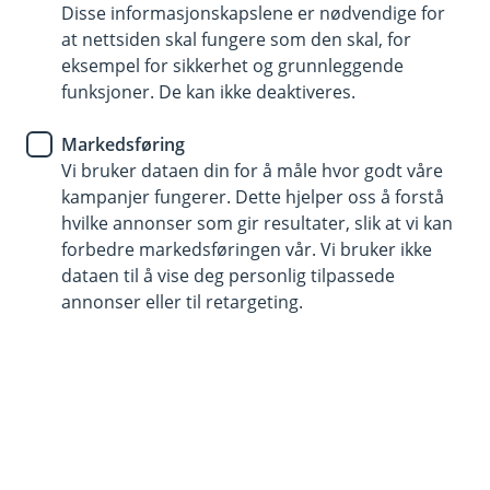
Kredittkort
Disse informasjonskapslene er nødvendige for
at nettsiden skal fungere som den skal, for
Ekstra trygghet i den digitale
eksempel for sikkerhet og grunnleggende
funksjoner. De kan ikke deaktiveres.
verden
Markedsføring
Stort sett er det trygt å handle på nett, men hva
Vi bruker dataen din for å måle hvor godt våre
gjør du dersom du blir utsatt for ID-tyveri?
kampanjer fungerer. Dette hjelper oss å forstå
hvilke annonser som gir resultater, slik at vi kan
Identitetstyveri kan være krevende å forholde seg til. La
forbedre markedsføringen vår. Vi bruker ikke
oss se på hvordan kredittkortet ditt kan være et trygt
dataen til å vise deg personlig tilpassede
og nyttig verktøy i din digitale hverdag.
annonser eller til retargeting.
Hva er identitetstyveri?
Identitetstyveri oppstår når noen urettmessig får
tilgang til dine personlige data og bruker denne
informasjonen til å begå svindel, f. eks søker om