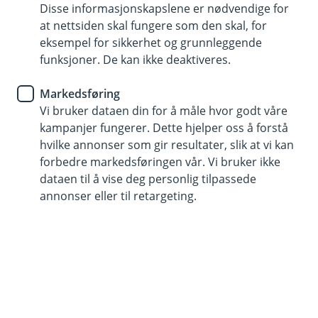
Disse informasjonskapslene er nødvendige for
Et privatkort til firmautlegg
at nettsiden skal fungere som den skal, for
eksempel for sikkerhet og grunnleggende
Inntil 45 dages rentefri betalingsutsettelse
funksjoner. De kan ikke deaktiveres.
Ingen årsgebyr og inkludert reise- og
Markedsføring
avbestillingsforsikring
Vi bruker dataen din for å måle hvor godt våre
kampanjer fungerer. Dette hjelper oss å forstå
Søk om kredittkort her
hvilke annonser som gir resultater, slik at vi kan
forbedre markedsføringen vår. Vi bruker ikke
dataen til å vise deg personlig tilpassede
Et fleksibelt kredittkort med
annonser eller til retargeting.
privatansvar
Eika Ansatt passer utmerket for deg som reiser
mye, har mange firmautlegg og ønsker å skille
jobbrelaterte utgifter fra privatøkonomien.