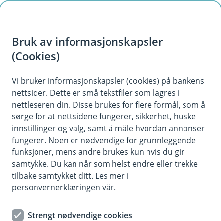
H
o
Bruk av informasjonskapsler
p
p
(Cookies)
i
Vi bruker informasjonskapsler (cookies) på bankens
nettsider. Dette er små tekstfiler som lagres i
n
nettleseren din. Disse brukes for flere formål, som å
n
sørge for at nettsidene fungerer, sikkerhet, huske
h
innstillinger og valg, samt å måle hvordan annonser
o
fungerer. Noen er nødvendige for grunnleggende
funksjoner, mens andre brukes kun hvis du gir
d
samtykke. Du kan når som helst endre eller trekke
e
tilbake samtykket ditt. Les mer i
t
personvernerklæringen vår.
Eika Ansatt
Strengt nødvendige cookies