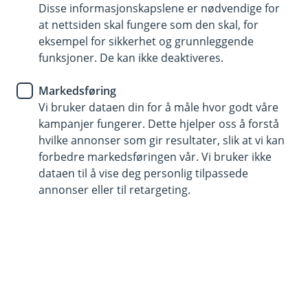
Disse informasjonskapslene er nødvendige for
at nettsiden skal fungere som den skal, for
915 03 290
eksempel for sikkerhet og grunnleggende
funksjoner. De kan ikke deaktiveres.
Telefontid
Markedsføring
Vi er tilgjengelige på telefon hverdager fra kl. 8 - 18
Vi bruker dataen din for å måle hvor godt våre
og 10 - 15 på lørdager.
kampanjer fungerer. Dette hjelper oss å forstå
Helligdager stengt.
hvilke annonser som gir resultater, slik at vi kan
Forsikring: ring 915 03 290.
forbedre markedsføringen vår. Vi bruker ikke
dataen til å vise deg personlig tilpassede
Trenger du umiddelbar hjelp?
annonser eller til retargeting.
Ring oss på 915 03 290 hvis det gjelder sperring av
kort, BankID.
Her finner du oss
Besøksadresse