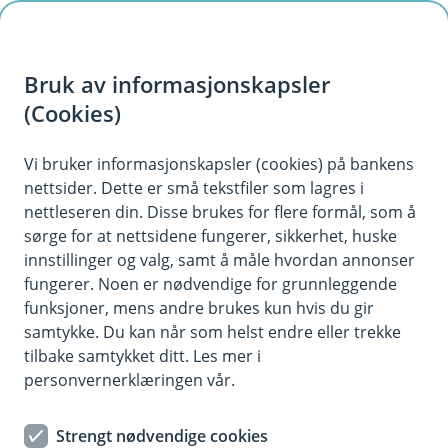
H
o
Bruk av informasjonskapsler
p
p
(Cookies)
Kontaktskjema | Bedrift
i
Vi bruker informasjonskapsler (cookies) på bankens
Fyll ut skjemaet under, så tar vi kontakt med deg.
nettsider. Dette er små tekstfiler som lagres i
n
nettleseren din. Disse brukes for flere formål, som å
n
sørge for at nettsidene fungerer, sikkerhet, huske
h
innstillinger og valg, samt å måle hvordan annonser
o
fungerer. Noen er nødvendige for grunnleggende
funksjoner, mens andre brukes kun hvis du gir
d
samtykke. Du kan når som helst endre eller trekke
Hjelp og kontakt
e
tilbake samtykket ditt. Les mer i
t
personvernerklæringen vår.
Book møte
Strengt nødvendige cookies
post@jaerensparebank.no