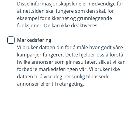
Disse informasjonskapslene er nødvendige for
at nettsiden skal fungere som den skal, for
915 03 290
eksempel for sikkerhet og grunnleggende
funksjoner. De kan ikke deaktiveres.
Telefontid
Markedsføring
Vi er tilgjengelige på telefon hverdager fra kl. 8 - 18
Vi bruker dataen din for å måle hvor godt våre
og 10 - 15 på lørdager.
kampanjer fungerer. Dette hjelper oss å forstå
Helligdager stengt.
hvilke annonser som gir resultater, slik at vi kan
Forsikring: ring 915 03 290.
forbedre markedsføringen vår. Vi bruker ikke
dataen til å vise deg personlig tilpassede
Trenger du umiddelbar hjelp?
annonser eller til retargeting.
Ring oss på 915 03 290 hvis det gjelder sperring av
kort, BankID.
Her finner du oss
Besøksadresse