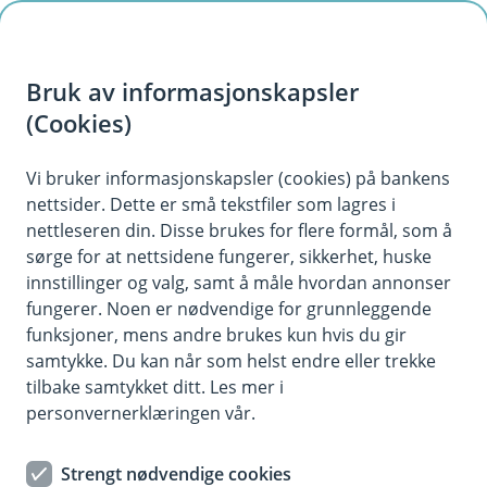
H
o
Bruk av informasjonskapsler
p
p
(Cookies)
Kontaktskjema | Bedrift
i
Vi bruker informasjonskapsler (cookies) på bankens
Fyll ut skjemaet under, så tar vi kontakt med deg.
nettsider. Dette er små tekstfiler som lagres i
n
nettleseren din. Disse brukes for flere formål, som å
n
sørge for at nettsidene fungerer, sikkerhet, huske
h
innstillinger og valg, samt å måle hvordan annonser
o
fungerer. Noen er nødvendige for grunnleggende
funksjoner, mens andre brukes kun hvis du gir
d
samtykke. Du kan når som helst endre eller trekke
Hjelp og kontakt
e
tilbake samtykket ditt. Les mer i
t
personvernerklæringen vår.
Book møte
Strengt nødvendige cookies
post@jaerensparebank.no