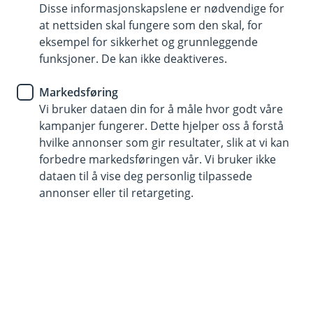
Disse informasjonskapslene er nødvendige for
at nettsiden skal fungere som den skal, for
915 03 290
eksempel for sikkerhet og grunnleggende
funksjoner. De kan ikke deaktiveres.
Telefontid
Markedsføring
Vi er tilgjengelige på telefon hverdager fra kl. 8 - 18
Vi bruker dataen din for å måle hvor godt våre
og 10 - 15 på lørdager.
kampanjer fungerer. Dette hjelper oss å forstå
Helligdager stengt.
hvilke annonser som gir resultater, slik at vi kan
Forsikring: ring 915 03 290.
forbedre markedsføringen vår. Vi bruker ikke
dataen til å vise deg personlig tilpassede
Trenger du umiddelbar hjelp?
annonser eller til retargeting.
Ring oss på 915 03 290 hvis det gjelder sperring av
kort, BankID.
Her finner du oss
Besøksadresse