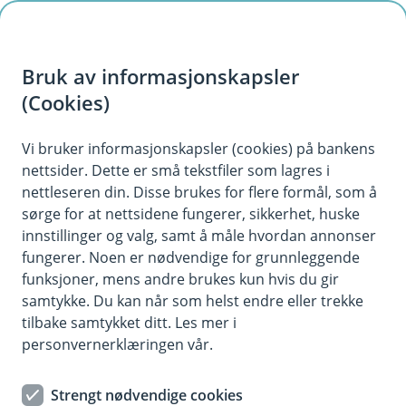
H
o
Bruk av informasjonskapsler
p
p
(Cookies)
Kontaktskjema | Bedrift
i
Vi bruker informasjonskapsler (cookies) på bankens
Fyll ut skjemaet under, så tar vi kontakt med deg.
nettsider. Dette er små tekstfiler som lagres i
n
nettleseren din. Disse brukes for flere formål, som å
n
sørge for at nettsidene fungerer, sikkerhet, huske
h
innstillinger og valg, samt å måle hvordan annonser
o
fungerer. Noen er nødvendige for grunnleggende
funksjoner, mens andre brukes kun hvis du gir
d
samtykke. Du kan når som helst endre eller trekke
Hjelp og kontakt
e
tilbake samtykket ditt. Les mer i
t
personvernerklæringen vår.
Book møte
Strengt nødvendige cookies
post@jaerensparebank.no