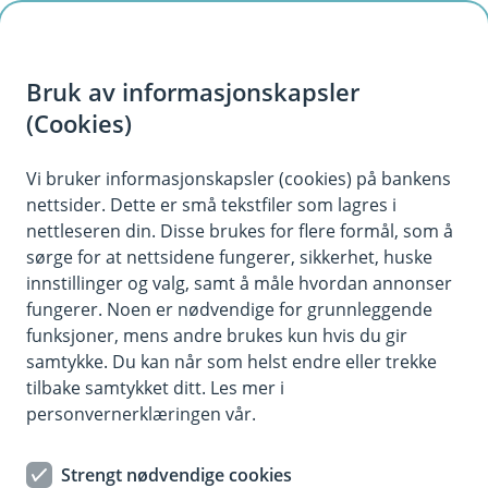
H
o
Bruk av informasjonskapsler
p
p
(Cookies)
Kontaktskjema | Bedrift
i
Vi bruker informasjonskapsler (cookies) på bankens
Fyll ut skjemaet under, så tar vi kontakt med deg.
nettsider. Dette er små tekstfiler som lagres i
n
nettleseren din. Disse brukes for flere formål, som å
n
sørge for at nettsidene fungerer, sikkerhet, huske
h
innstillinger og valg, samt å måle hvordan annonser
o
fungerer. Noen er nødvendige for grunnleggende
funksjoner, mens andre brukes kun hvis du gir
d
samtykke. Du kan når som helst endre eller trekke
Hjelp og kontakt
e
tilbake samtykket ditt. Les mer i
t
personvernerklæringen vår.
Book møte
Strengt nødvendige cookies
post@jaerensparebank.no