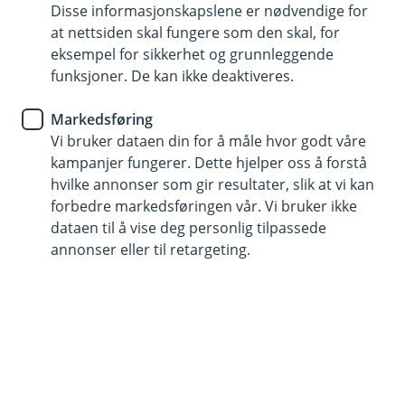
Disse informasjonskapslene er nødvendige for
at nettsiden skal fungere som den skal, for
915 03 290
eksempel for sikkerhet og grunnleggende
funksjoner. De kan ikke deaktiveres.
Telefontid
Markedsføring
Vi er tilgjengelige på telefon hverdager fra kl. 8 - 18
Vi bruker dataen din for å måle hvor godt våre
og 10 - 15 på lørdager.
kampanjer fungerer. Dette hjelper oss å forstå
Helligdager stengt.
hvilke annonser som gir resultater, slik at vi kan
Forsikring: ring 915 03 290.
forbedre markedsføringen vår. Vi bruker ikke
dataen til å vise deg personlig tilpassede
Trenger du umiddelbar hjelp?
annonser eller til retargeting.
Ring oss på 915 03 290 hvis det gjelder sperring av
kort, BankID.
Her finner du oss
Besøksadresse