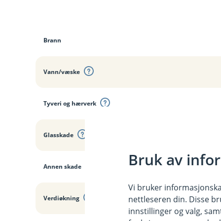
D
e
k
Brann
n
i
n
Vann/væske
g
e
r
Tyveri og hærverk
Glasskade
Bruk av info
Annen skade
Vi bruker informasjonskap
Verdiøkning
nettleseren din. Disse br
innstillinger og valg, 