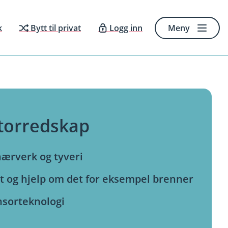
k
Bytt til privat
Logg inn
Meny
ktorredskap
hærverk og tyveri
t og hjelp om det for eksempel brenner
nsorteknologi