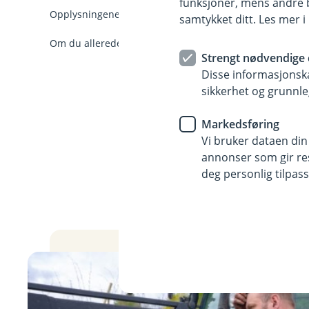
funksjoner, mens andre b
Opplysningene her er forenklet og forkortet i forhold til 
samtykket ditt. Les mer 
Om du allerede har forsikringer hos oss, logg inn for å l
Strengt nødvendige 
Disse informasjonska
sikkerhet og grunnle
Markedsføring
Land
(
Vi bruker dataen din
E
annonser som gir resu
k
deg personlig tilpass
s
t
e
r
n
l
e
n