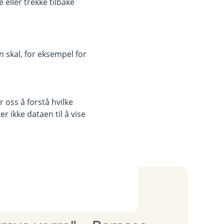
eller trekke tilbake
 bedriften din eller gården din.
 skal, for eksempel for
f)
 oss å forstå hvilke
r ikke dataen til å vise