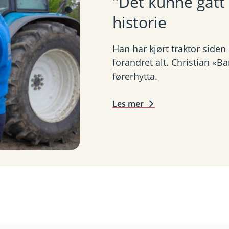
"Det kunne gått
k
e
historie
,
å
Han har kjørt traktor side
p
forandret alt. Christian «B
n
førerhytta.
e
r
i
Les mer
n
y
t
t
v
i
n
d
u
)