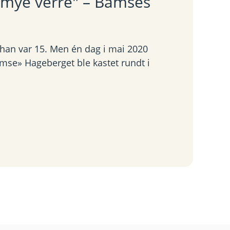
 mye verre" – Bamses
n han var 15. Men én dag i mai 2020
amse» Hageberget ble kastet rundt i