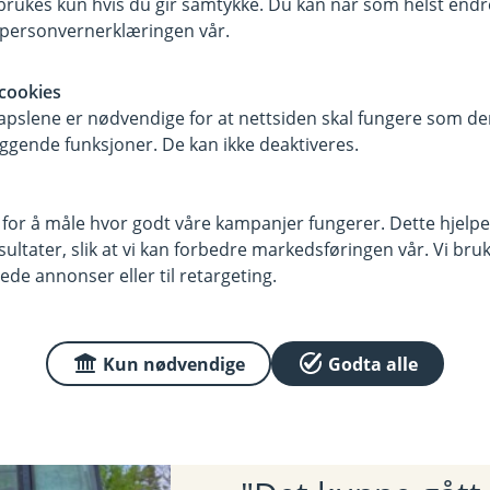
rukes kun hvis du gir samtykke. Du kan når som helst endre 
fullstendig vilkår.
i personvernerklæringen vår.
aste ned vilkårene som gjelder deg - enten det er for deg personlig,
cookies
pslene er nødvendige for at nettsiden skal fungere som den
ggende funksjoner. De kan ikke deaktiveres.
Kontakt meg om forsikring av traktorredskap
bruksredskap - vilkår (pdf)
Landbruksredskap - IPID (pd
(
 for å måle hvor godt våre kampanjer fungerer. Dette hjelper
E
ltater, slik at vi kan forbedre markedsføringen vår. Vi bruke
k
ede annonser eller til retargeting.
s
t
e
Kun nødvendige
Godta alle
r
n
l
e
n