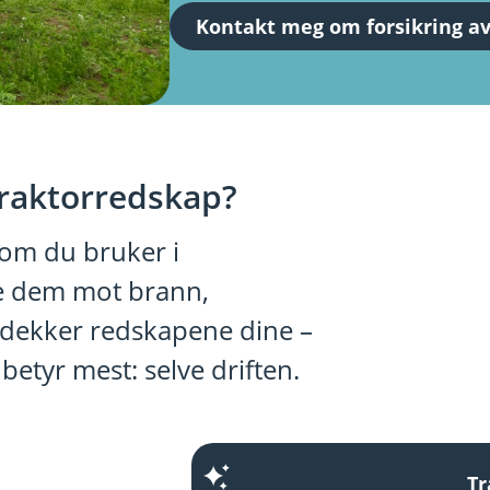
Kontakt meg om forsikring av
traktorredskap?
som du bruker i
e dem mot brann,
i dekker redskapene dine –
etyr mest: selve driften.
Tr