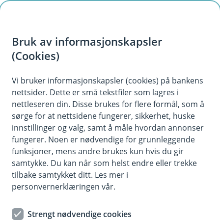
H
o
Bruk av informasjonskapsler
p
p
(Cookies)
i
Vi bruker informasjonskapsler (cookies) på bankens
nettsider. Dette er små tekstfiler som lagres i
n
nettleseren din. Disse brukes for flere formål, som å
n
sørge for at nettsidene fungerer, sikkerhet, huske
h
innstillinger og valg, samt å måle hvordan annonser
o
fungerer. Noen er nødvendige for grunnleggende
funksjoner, mens andre brukes kun hvis du gir
d
samtykke. Du kan når som helst endre eller trekke
e
tilbake samtykket ditt. Les mer i
t
personvernerklæringen vår.
Spesialforsikring
Strengt nødvendige cookies