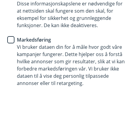
Disse informasjonskapslene er nødvendige for
Dekker spesielle ting og utstyr i hele verden
at nettsiden skal fungere som den skal, for
eksempel for sikkerhet og grunnleggende
Dekker tilfeldig tap og skade
funksjoner. De kan ikke deaktiveres.
Dekker utgiftene ved å installere operativsystemer og
Markedsføring
programvare på nytt
Vi bruker dataen din for å måle hvor godt våre
kampanjer fungerer. Dette hjelper oss å forstå
Kontakt meg om spesialforsikring
hvilke annonser som gir resultater, slik at vi kan
forbedre markedsføringen vår. Vi bruker ikke
dataen til å vise deg personlig tilpassede
Hva er spesialforsikring?
annonser eller til retargeting.
Spesialforsikring er verdisaksforsikring for
bedrifter. Den dekker spesialutstyr og ekstra
verdifulle ting om de går tapt eller blir skadet.