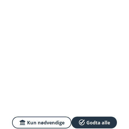
Om oss
Priser
Sammenlign våre priser med andre selskaper på
Finansportalen.no
Våre priser
Personvern og informasjonskapsler
Sikkerhet og antihvitvask
Kun nødvendige
Godta alle