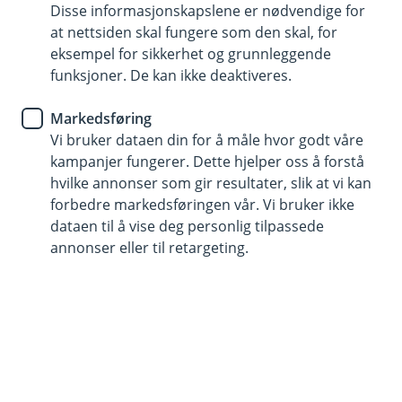
Disse informasjonskapslene er nødvendige for
at nettsiden skal fungere som den skal, for
eksempel for sikkerhet og grunnleggende
funksjoner. De kan ikke deaktiveres.
Allerede meldt inn skade?
Markedsføring
Hvis du har saksnummeret ditt kan du enkelt
Vi bruker dataen din for å måle hvor godt våre
ettersende dokumenter eller oppdatere
kampanjer fungerer. Dette hjelper oss å forstå
informasjon i en innmeldt skadesak.
hvilke annonser som gir resultater, slik at vi kan
forbedre markedsføringen vår. Vi bruker ikke
Oppdater sak
dataen til å vise deg personlig tilpassede
annonser eller til retargeting.
Har du blitt frastjålet sykkel eller
elsparkesykkel?