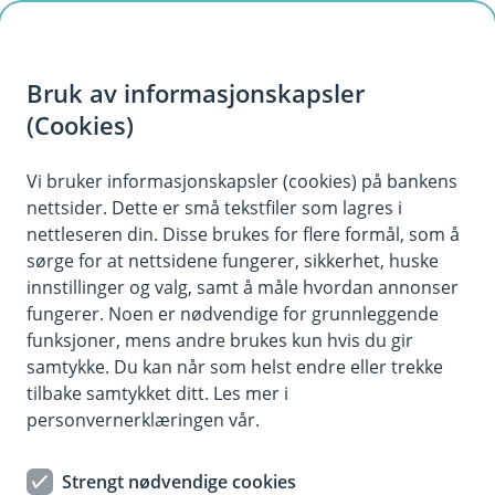
H
o
Bruk av informasjonskapsler
p
p
(Cookies)
Meld skade på innbo
i
Vi bruker informasjonskapsler (cookies) på bankens
Har du fått en skade på eller tyveri av ditt innbo?
nettsider. Dette er små tekstfiler som lagres i
n
Vi er her for deg! Det er viktig at du tar vare på
nettleseren din. Disse brukes for flere formål, som å
n
innbo som er skadet, eller tar bilder og
sørge for at nettsidene fungerer, sikkerhet, huske
h
dokumentasjon dersom noe må avhendes. Har
innstillinger og valg, samt å måle hvordan annonser
o
fungerer. Noen er nødvendige for grunnleggende
du fått dine frysevarer ødelagt grunnet tining skal
funksjoner, mens andre brukes kun hvis du gir
du også melde det her. Dersom du har
d
samtykke. Du kan når som helst endre eller trekke
boligforsikring hos oss og har en bygningsskade
e
tilbake samtykket ditt. Les mer i
som også omfatter innbo, ber vi deg melde
t
personvernerklæringen vår.
saken under din boligforsikring.
Strengt nødvendige cookies