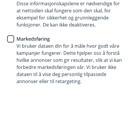
Disse informasjonskapslene er nødvendige for
Sikrer de ansatte økonomisk hvis de har en ulykke på
at nettsiden skal fungere som den skal, for
fritiden
eksempel for sikkerhet og grunnleggende
Kan legge til den ansattes ektefelle eller samboer i
funksjoner. De kan ikke deaktiveres.
fritiden
Markedsføring
Dekker også behandlingsutgifter som ikke dekkes av
Vi bruker dataen din for å måle hvor godt våre
trygd
kampanjer fungerer. Dette hjelper oss å forstå
hvilke annonser som gir resultater, slik at vi kan
Kontakt meg om fritidsulykkeforsikring
forbedre markedsføringen vår. Vi bruker ikke
dataen til å vise deg personlig tilpassede
annonser eller til retargeting.
Hva er fritidsulykkesforsikring?
Fritidsulykkesforsikring, også kalt kollektiv
ulykkesforsikring, er en utvidelse av
yrkesskadeforsikringen. Den gir de ansatte
erstatning hvis de skulle være så uheldige å bli
utsatt for en ulykke på fritiden. Med andre ord: