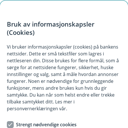
H
o
Bruk av informasjonskapsler
p
p
(Cookies)
i
Vi bruker informasjonskapsler (cookies) på bankens
nettsider. Dette er små tekstfiler som lagres i
n
nettleseren din. Disse brukes for flere formål, som å
n
sørge for at nettsidene fungerer, sikkerhet, huske
h
innstillinger og valg, samt å måle hvordan annonser
o
fungerer. Noen er nødvendige for grunnleggende
funksjoner, mens andre brukes kun hvis du gir
d
samtykke. Du kan når som helst endre eller trekke
e
tilbake samtykket ditt. Les mer i
t
personvernerklæringen vår.
Fritidsulykkesforsikring
Strengt nødvendige cookies