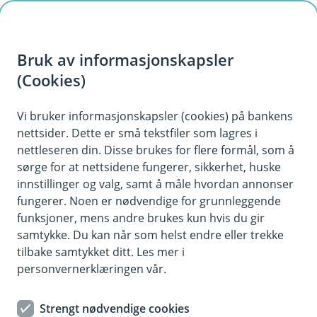
H
o
Bruk av informasjonskapsler
p
p
(Cookies)
i
Vi bruker informasjonskapsler (cookies) på bankens
nettsider. Dette er små tekstfiler som lagres i
n
nettleseren din. Disse brukes for flere formål, som å
n
sørge for at nettsidene fungerer, sikkerhet, huske
h
innstillinger og valg, samt å måle hvordan annonser
o
fungerer. Noen er nødvendige for grunnleggende
funksjoner, mens andre brukes kun hvis du gir
d
samtykke. Du kan når som helst endre eller trekke
e
tilbake samtykket ditt. Les mer i
t
personvernerklæringen vår.
Miljøfyrtårnsertifisering
Strengt nødvendige cookies