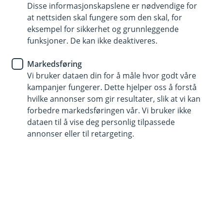
Gi virksomheten din et tydelig bevis på at den tar
Disse informasjonskapslene er nødvendige for
bærekraft på alvor
at nettsiden skal fungere som den skal, for
Å bli Miljøfyrtårn-sertifisert gir virksomheten et tydelig
eksempel for sikkerhet og grunnleggende
bevis på at den tar bærekraft på alvor noe som i
funksjoner. De kan ikke deaktiveres.
økende grad forventes av både kunder, ansatte og
myndigheter. Sertifiseringen gjør det enklere å delta i
Markedsføring
offentlige anbud, gir tilgang til verktøy for å jobbe
Vi bruker dataen din for å måle hvor godt våre
systematisk med miljøforbedringer, og bidrar til lavere
kampanjer fungerer. Dette hjelper oss å forstå
kostnader, bedre arbeidsmiljø og styrket omdømme.
hvilke annonser som gir resultater, slik at vi kan
Med Miljøfyrtårn får virksomheten hjelp til å sette
forbedre markedsføringen vår. Vi bruker ikke
konkrete mål og tiltak, og viser samtidig lederskap og
dataen til å vise deg personlig tilpassede
ansvar i møte med dagens klima- og miljøutfordringer.
annonser eller til retargeting.
I tillegg kan sertifiseringen styrke virksomhetens
posisjon overfor banker og långivere, ettersom stadig
flere finansinstitusjoner vurderer bærekraft som en
del av kredittvurderingen.
Hvor starter jeg?