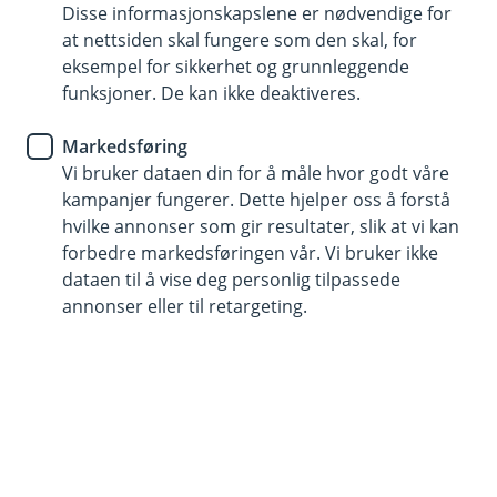
Disse informasjonskapslene er nødvendige for
at nettsiden skal fungere som den skal, for
eksempel for sikkerhet og grunnleggende
funksjoner. De kan ikke deaktiveres.
Markedsføring
Vi bruker dataen din for å måle hvor godt våre
Hjelp og kontakt
kampanjer fungerer. Dette hjelper oss å forstå
hvilke annonser som gir resultater, slik at vi kan
Book møte
forbedre markedsføringen vår. Vi bruker ikke
dataen til å vise deg personlig tilpassede
post@jaerensparebank.no
annonser eller til retargeting.
915 03 290
Telefontid
Vi er tilgjengelige på telefon hverdager fra kl. 8 - 18