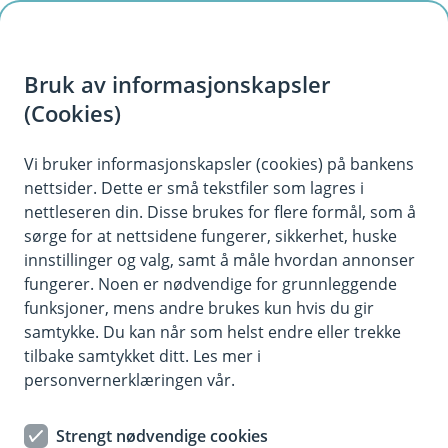
H
o
Bruk av informasjonskapsler
p
p
(Cookies)
Samle lån og kreditter
i
Vi bruker informasjonskapsler (cookies) på bankens
nettsider. Dette er små tekstfiler som lagres i
n
nettleseren din. Disse brukes for flere formål, som å
n
sørge for at nettsidene fungerer, sikkerhet, huske
h
innstillinger og valg, samt å måle hvordan annonser
o
fungerer. Noen er nødvendige for grunnleggende
Priseksempel refinansiering av forbruksgjeld
funksjoner, mens andre brukes kun hvis du gir
d
Nom. rente 12,9 %. Eff. rente 14,7 %. Lånebeløp
samtykke. Du kan når som helst endre eller trekke
e
150 000 kr over 5 år. Kostnad 58 602 kr. Totalt
tilbake samtykket ditt. Les mer i
t
208 602 kr.
personvernerklæringen vår.
Refinansieringslånet leveres av Kredittbanken
Strengt nødvendige cookies
ASA.