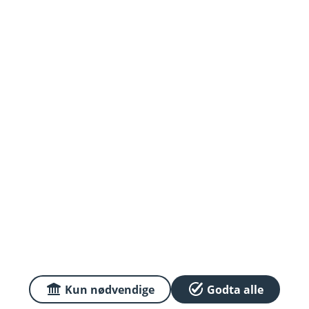
Om oss
Priser
Sammenlign våre priser med andre selskaper på
Finansportalen.no
Våre priser
Personvern og informasjonskapsler
Sikkerhet og antihvitvask
Kun nødvendige
Godta alle