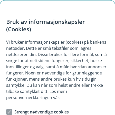
H
o
Bruk av informasjonskapsler
p
p
(Cookies)
i
Vi bruker informasjonskapsler (cookies) på bankens
nettsider. Dette er små tekstfiler som lagres i
n
nettleseren din. Disse brukes for flere formål, som å
n
sørge for at nettsidene fungerer, sikkerhet, huske
h
innstillinger og valg, samt å måle hvordan annonser
o
fungerer. Noen er nødvendige for grunnleggende
funksjoner, mens andre brukes kun hvis du gir
d
samtykke. Du kan når som helst endre eller trekke
e
tilbake samtykket ditt. Les mer i
t
personvernerklæringen vår.
Boliglån
Strengt nødvendige cookies