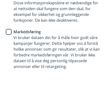
Boliglån
Disse informasjonskapslene er nødvendige for
at nettsiden skal fungere som den skal, for
Flytte boliglånet? Det kan være
eksempel for sikkerhet og grunnleggende
funksjoner. De kan ikke deaktiveres.
enklere enn du tror
Markedsføring
Mange har hatt boliglånet sitt i samme bank i
Vi bruker dataen din for å måle hvor godt våre
flere år uten å undersøke hvilke muligheter de
kampanjer fungerer. Dette hjelper oss å forstå
faktisk har. Samtidig kan små forskjeller i rente
hvilke annonser som gir resultater, slik at vi kan
utgjøre store summer over tid. Hos oss får du
forbedre markedsføringen vår. Vi bruker ikke
ikke bare konkurransedyktige betingelser, du får
dataen til å vise deg personlig tilpassede
også personlig rådgivning fra mennesker som
annonser eller til retargeting.
kjenner både deg, boligmarkedet og lokalmiljøet.
Og det beste? Det er ofte enklere å flytte
boliglånet enn du tror.
Mange betaler mer enn de trenger
Renten på boliglånet påvirker økonomien din hver