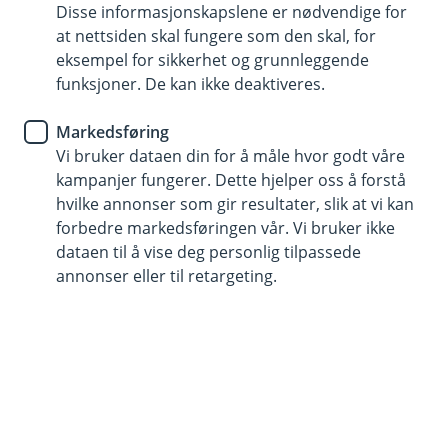
Disse informasjonskapslene er nødvendige for
at nettsiden skal fungere som den skal, for
915 03 290
eksempel for sikkerhet og grunnleggende
funksjoner. De kan ikke deaktiveres.
Telefontid
Markedsføring
Vi er tilgjengelige på telefon hverdager fra kl. 8 - 18
Vi bruker dataen din for å måle hvor godt våre
og 10 - 15 på lørdager.
kampanjer fungerer. Dette hjelper oss å forstå
Helligdager stengt.
hvilke annonser som gir resultater, slik at vi kan
Forsikring: ring 915 03 290.
forbedre markedsføringen vår. Vi bruker ikke
dataen til å vise deg personlig tilpassede
Trenger du umiddelbar hjelp?
annonser eller til retargeting.
Ring oss på 915 03 290 hvis det gjelder sperring av
kort, BankID.
Her finner du oss
Besøksadresse