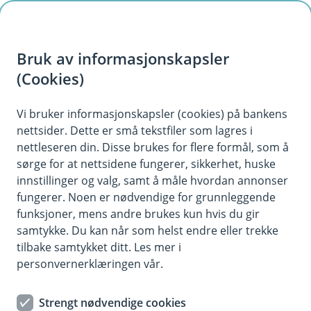
H
o
Bruk av informasjonskapsler
p
p
(Cookies)
Kontaktskjema
i
Vi bruker informasjonskapsler (cookies) på bankens
Fyll ut skjemaet under, så tar vi kontakt med deg.
nettsider. Dette er små tekstfiler som lagres i
n
nettleseren din. Disse brukes for flere formål, som å
n
sørge for at nettsidene fungerer, sikkerhet, huske
h
innstillinger og valg, samt å måle hvordan annonser
o
fungerer. Noen er nødvendige for grunnleggende
funksjoner, mens andre brukes kun hvis du gir
d
samtykke. Du kan når som helst endre eller trekke
Hjelp og kontakt
e
tilbake samtykket ditt. Les mer i
t
personvernerklæringen vår.
Book møte
Strengt nødvendige cookies
post@jaerensparebank.no