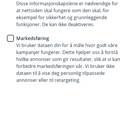
Disse informasjonskapslene er nødvendige for
at nettsiden skal fungere som den skal, for
915 03 290
eksempel for sikkerhet og grunnleggende
funksjoner. De kan ikke deaktiveres.
Telefontid
Markedsføring
Vi er tilgjengelige på telefon hverdager fra kl. 8 - 18
Vi bruker dataen din for å måle hvor godt våre
og 10 - 15 på lørdager.
kampanjer fungerer. Dette hjelper oss å forstå
Helligdager stengt.
hvilke annonser som gir resultater, slik at vi kan
Forsikring: ring 915 03 290.
forbedre markedsføringen vår. Vi bruker ikke
dataen til å vise deg personlig tilpassede
Trenger du umiddelbar hjelp?
annonser eller til retargeting.
Ring oss på 915 03 290 hvis det gjelder sperring av
kort, BankID.
Her finner du oss
Besøksadresse