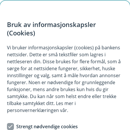
H
o
Bruk av informasjonskapsler
p
p
(Cookies)
Kontaktskjema
i
Vi bruker informasjonskapsler (cookies) på bankens
Fyll ut skjemaet under, så tar vi kontakt med deg.
nettsider. Dette er små tekstfiler som lagres i
n
nettleseren din. Disse brukes for flere formål, som å
n
sørge for at nettsidene fungerer, sikkerhet, huske
h
innstillinger og valg, samt å måle hvordan annonser
o
fungerer. Noen er nødvendige for grunnleggende
funksjoner, mens andre brukes kun hvis du gir
d
samtykke. Du kan når som helst endre eller trekke
Hjelp og kontakt
e
tilbake samtykket ditt. Les mer i
t
personvernerklæringen vår.
Book møte
Strengt nødvendige cookies
post@jaerensparebank.no