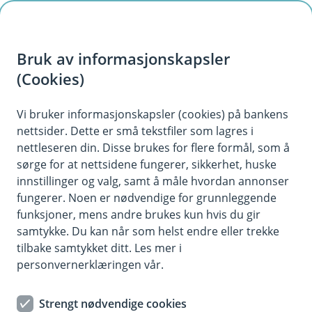
H
o
Bruk av informasjonskapsler
p
p
(Cookies)
i
Vi bruker informasjonskapsler (cookies) på bankens
nettsider. Dette er små tekstfiler som lagres i
n
nettleseren din. Disse brukes for flere formål, som å
n
sørge for at nettsidene fungerer, sikkerhet, huske
h
innstillinger og valg, samt å måle hvordan annonser
o
fungerer. Noen er nødvendige for grunnleggende
funksjoner, mens andre brukes kun hvis du gir
d
samtykke. Du kan når som helst endre eller trekke
e
tilbake samtykket ditt. Les mer i
t
personvernerklæringen vår.
Juridisk førstehjelp
Strengt nødvendige cookies