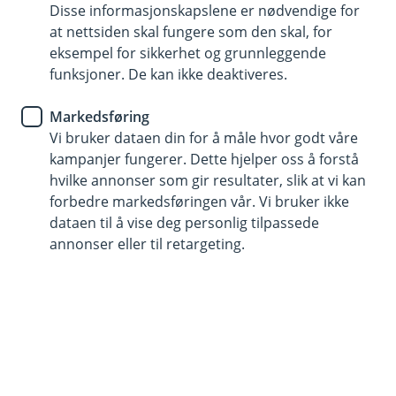
Disse informasjonskapslene er nødvendige for
Få juridisk rådgivning – enkelt og forståelig
at nettsiden skal fungere som den skal, for
eksempel for sikkerhet og grunnleggende
Faglig vurdering uten høye advokatkostnader
funksjoner. De kan ikke deaktiveres.
Få svar på hva du bør gjøre videre – raskt og trygt
Markedsføring
Vi bruker dataen din for å måle hvor godt våre
(
Start her
kampanjer fungerer. Dette hjelper oss å forstå
E
hvilke annonser som gir resultater, slik at vi kan
k
s
forbedre markedsføringen vår. Vi bruker ikke
t
Trygg juridisk starthjelp, enkelt og
dataen til å vise deg personlig tilpassede
e
annonser eller til retargeting.
forståelig
r
n
l
Få svar på om loven er på din side – og hva du
e
bør gjøre videre.
n
k
e
,
Med Juridisk førstehjelp får du en vurdering av saken
å