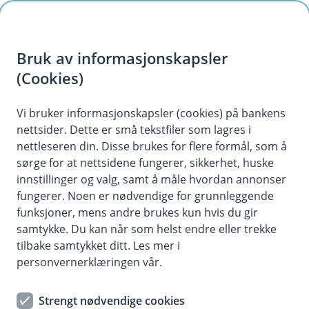
H
o
Bruk av informasjonskapsler
p
p
(Cookies)
Uførekalkulator
i
Vi bruker informasjonskapsler (cookies) på bankens
Se hvor mye du risikerer å tape i inntekt hvis du
nettsider. Dette er små tekstfiler som lagres i
n
blir ufør.
nettleseren din. Disse brukes for flere formål, som å
n
sørge for at nettsidene fungerer, sikkerhet, huske
h
innstillinger og valg, samt å måle hvordan annonser
o
fungerer. Noen er nødvendige for grunnleggende
funksjoner, mens andre brukes kun hvis du gir
d
samtykke. Du kan når som helst endre eller trekke
e
tilbake samtykket ditt. Les mer i
t
Uførekalkulator
personvernerklæringen vår.
Sjekk hvor mye du får i inntektstap hvis
Strengt nødvendige cookies