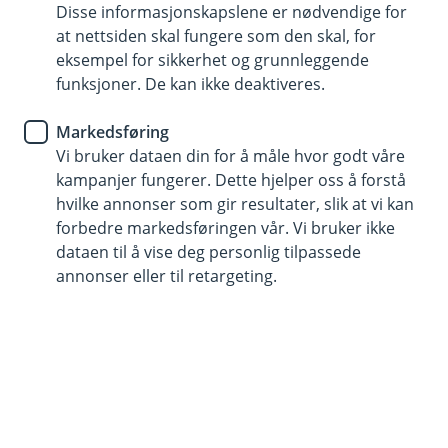
du blir 100% ufør
Disse informasjonskapslene er nødvendige for
at nettsiden skal fungere som den skal, for
eksempel for sikkerhet og grunnleggende
Din årsinntekt før skatt
funksjoner. De kan ikke deaktiveres.
Markedsføring
Vi bruker dataen din for å måle hvor godt våre
kampanjer fungerer. Dette hjelper oss å forstå
hvilke annonser som gir resultater, slik at vi kan
forbedre markedsføringen vår. Vi bruker ikke
dataen til å vise deg personlig tilpassede
annonser eller til retargeting.
Inntektstap før skatt
per måned
per år
Dagens
50 000 kr
månedsinntekt