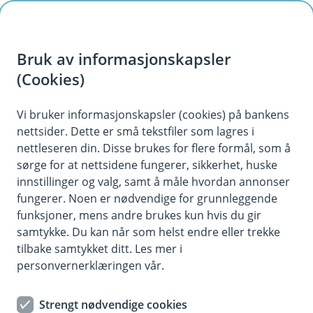
H
o
Bruk av informasjonskapsler
p
p
(Cookies)
Innboforsikring
i
Vi bruker informasjonskapsler (cookies) på bankens
Her finner du ofte stilte spørsmål om
nettsider. Dette er små tekstfiler som lagres i
n
innboforsikring.
nettleseren din. Disse brukes for flere formål, som å
n
sørge for at nettsidene fungerer, sikkerhet, huske
h
innstillinger og valg, samt å måle hvordan annonser
o
fungerer. Noen er nødvendige for grunnleggende
Spørsmål og svar om innboforsikring.
funksjoner, mens andre brukes kun hvis du gir
d
samtykke. Du kan når som helst endre eller trekke
e
tilbake samtykket ditt. Les mer i
Hvor høy forsikringssum bør jeg velge på
t
personvernerklæringen vår.
Å
innbo?
p
n
For å bestemme forsikringssum på innboet ditt
Strengt nødvendige cookies
e