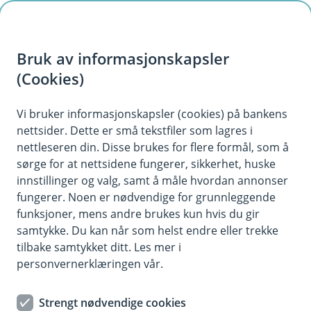
H
o
Bruk av informasjonskapsler
p
p
(Cookies)
Ofte stilte spørsmål og svar om
i
dyr
Vi bruker informasjonskapsler (cookies) på bankens
nettsider. Dette er små tekstfiler som lagres i
n
Vi har samlet de mest stilte spørsmålene om
nettleseren din. Disse brukes for flere formål, som å
n
sørge for at nettsidene fungerer, sikkerhet, huske
hund, katt og hest. Få svarene du trenger fra
h
innstillinger og valg, samt å måle hvordan annonser
sidene under.
o
fungerer. Noen er nødvendige for grunnleggende
funksjoner, mens andre brukes kun hvis du gir
d
samtykke. Du kan når som helst endre eller trekke
e
tilbake samtykket ditt. Les mer i
Hva kan vi hjelpe deg med?
t
personvernerklæringen vår.
Hund
Strengt nødvendige cookies