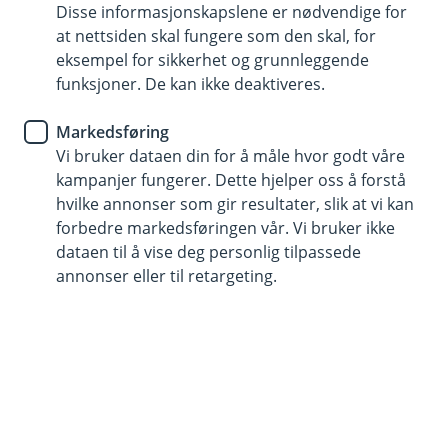
Disse informasjonskapslene er nødvendige for
at nettsiden skal fungere som den skal, for
Katt
eksempel for sikkerhet og grunnleggende
funksjoner. De kan ikke deaktiveres.
Markedsføring
Hest
Vi bruker dataen din for å måle hvor godt våre
kampanjer fungerer. Dette hjelper oss å forstå
hvilke annonser som gir resultater, slik at vi kan
forbedre markedsføringen vår. Vi bruker ikke
dataen til å vise deg personlig tilpassede
Hjelp og kontakt
annonser eller til retargeting.
Book møte
post@jaerensparebank.no
915 03 290