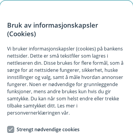
H
o
Bruk av informasjonskapsler
p
p
(Cookies)
Bobilforsikring
i
Vi bruker informasjonskapsler (cookies) på bankens
Her finner du våre ofte stilte spørsmål om
nettsider. Dette er små tekstfiler som lagres i
n
bobilforsikring.
nettleseren din. Disse brukes for flere formål, som å
n
sørge for at nettsidene fungerer, sikkerhet, huske
h
innstillinger og valg, samt å måle hvordan annonser
o
fungerer. Noen er nødvendige for grunnleggende
Spørsmål og svar om bobilforsikring.
funksjoner, mens andre brukes kun hvis du gir
d
samtykke. Du kan når som helst endre eller trekke
e
tilbake samtykket ditt. Les mer i
Spørsmål og svar om bobilforsikring
t
Å
personvernerklæringen vår.
p
n
Egenandel er den summen du selv må betale
e
Strengt nødvendige cookies
Hva skjer hvis jeg overskrider årlig
ved en skade. Under kasko kan egenandelen
/