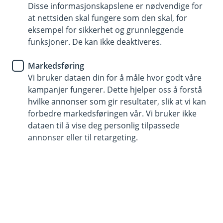
Å
kjørelengde?
Disse informasjonskapslene er nødvendige for
velges, mens andre skader har faste
L
p
u
at nettsiden skal fungere som den skal, for
egenandeler.
n
k
Hvis du overskrider årlig kjørelengde, kan du
eksempel for sikkerhet og grunnleggende
e
k
/
Trenger jeg ekstra forsikring ved utleie av
risikere at erstatningen settes ned ved skade.
funksjoner. De kan ikke deaktiveres.
L
Å
bobilen?
Sørg for å ha tilstrekkelig kjørelengde hvert år.
u
p
Markedsføring
k
n
Hvis du skal leie ut bobilen din sporadisk må du
k
e
Vi bruker dataen din for å måle hvor godt våre
/
Hva skjer med forsikringen når jeg
sørge for å si ifra til oss så vi kan legge inn dette i
kampanjer fungerer. Dette hjelper oss å forstå
L
Å
avregistrerer bobilen?
forsikringsbeviset.
hvilke annonser som gir resultater, slik at vi kan
u
p
k
forbedre markedsføringen vår. Vi bruker ikke
n
Hvis bobilen avregistreres, vil forsikringen gå
k
e
dataen til å vise deg personlig tilpassede
/
Hva gjør jeg når jeg vil registrere bobilen
over til lagringsforsikring.
annonser eller til retargeting.
L
Å
igjen?
u
p
k
n
Hvis du skal registrere bobilen igjen må du sørge
k
e
/
for at forsikringen er igangsatt igjen og
L
påregistrering må gjøres hos Statens vegvesen.
u
k
k