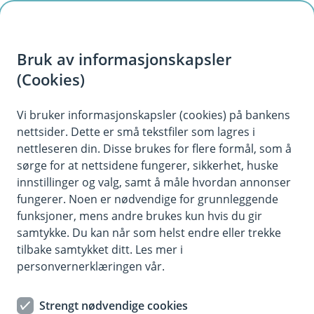
H
o
Bruk av informasjonskapsler
p
p
(Cookies)
Meld skade på kjøretøy
i
Vi bruker informasjonskapsler (cookies) på bankens
Har skaden skjedd? Vi hjelper deg enten du
nettsider. Dette er små tekstfiler som lagres i
n
trenger veihjelp, har fått steinsprutskader eller
nettleseren din. Disse brukes for flere formål, som å
n
du har vært i en ulykke.
sørge for at nettsidene fungerer, sikkerhet, huske
h
innstillinger og valg, samt å måle hvordan annonser
o
fungerer. Noen er nødvendige for grunnleggende
funksjoner, mens andre brukes kun hvis du gir
d
samtykke. Du kan når som helst endre eller trekke
e
tilbake samtykket ditt. Les mer i
t
personvernerklæringen vår.
Steinsprut eller skade på frontrute?
Ta direkte kontakt med en av våre
Strengt nødvendige cookies