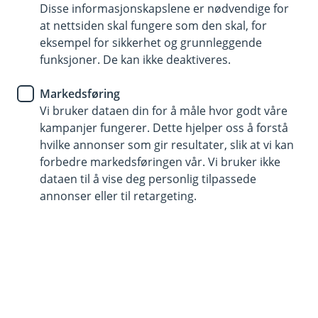
samarbeidspartene
Disse informasjonskapslene er nødvendige for
at nettsiden skal fungere som den skal, for
Finn samarbeidspartner
eksempel for sikkerhet og grunnleggende
funksjoner. De kan ikke deaktiveres.
Markedsføring
Vi bruker dataen din for å måle hvor godt våre
kampanjer fungerer. Dette hjelper oss å forstå
hvilke annonser som gir resultater, slik at vi kan
forbedre markedsføringen vår. Vi bruker ikke
Allerede meldt inn skade?
dataen til å vise deg personlig tilpassede
Hvis du har saksnummeret ditt kan du enkelt
annonser eller til retargeting.
ettersende dokumenter eller oppdatere
informasjon i en innmeldt skadesak.
Oppdater sak