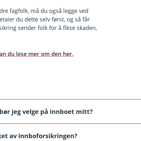
dre fagfolk, må du også legge ved
taler du dette selv først, og så får
sikring sender folk for å fikse skaden,
an du lese mer om den her.
bør jeg velge på innboet mitt?
 på innboet ditt bør du prøve å få oversikt over hvor store
et av innboforsikringen?
ingen til dette. Ikke glem tingene du har stuet bort i garasjen,