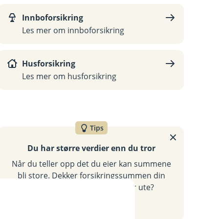
Innboforsikring
Les mer om innboforsikring
Husforsikring
Les mer om husforsikring
Tips
Du har større verdier enn du tror
Når du teller opp det du eier kan summene
bli store. Dekker forsikringssummen din
det du trenger hvis uhellet er ute?