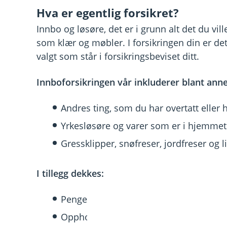
Hva er egentlig forsikret?
Innbo og løsøre, det er i grunn alt det du vill
som klær og møbler. I forsikringen din er det
valgt som står i forsikringsbeviset ditt.
Innboforsikringen vår inkluderer blant anne
Andres ting, som du har overtatt eller har
Yrkesløsøre og varer som er i hjemmet
Gressklipper, snøfreser, jordfreser og 
I tillegg dekkes:
Penger og verdipapirer.
Opphold (hvis du ikke kan bo hjemme)