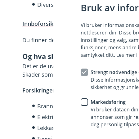
Diverse båt- og bilutstyr.
Bruk av info
Innboforsikringen dekker også rettshjelp
om
Vi bruker informasjonskap
nettleseren din. Disse br
Du finner detaljert oversikt over alt som dek
innstillinger og valg, 
funksjoner, mens andre b
Og hva slags skader dekker forsik
samtykket ditt. Les mer 
Det er de uventede og plutselige uhellene s
Strengt nødvendige 
Skader som kommer av normal slitasje eller 
Disse informasjonska
sikkerhet og grunnle
Forsikringen dekker skader som kommer av
Markedsføring
Brann eller ild som er kommet løs.
Vi bruker dataen din
Elektriske feil, som for eksempel kortsl
annonser som gir resu
deg personlig tilpass
Lekkasje og vannskade.
Tyveri og skadeverk i forbindelse med t