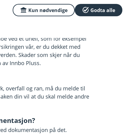
.
Kun nødvendige
Godta alle
nende.
oe ved et uhell, som for eksempel
rsikringen vår, er du dekket med
 verden. Skader som skjer når du
å av Innbo Pluss.
, overfall og ran, må du melde til
saken din vil at du skal melde andre
mentasjon?
 ved dokumentasjon på det.