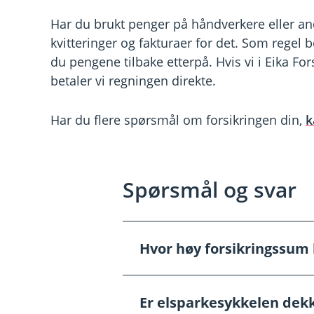
Har du brukt penger på håndverkere eller an
kvitteringer og fakturaer for det. Som regel be
du pengene tilbake etterpå. Hvis vi i Eika For
betaler vi regningen direkte.
Har du flere spørsmål om forsikringen din,
k
Spørsmål og svar
Hvor høy forsikringssum 
Å
p
n
e
For å bestemme forsikringssum
Er elsparkesykkelen dekk
/
Å
boligen din og tilpasse forsikr