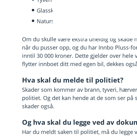
Glasskader og ødelagt sanitærporselen
Naturskader etter skred, flom eller lig
Om du skulle være ekstra uheldig og skade n
når du pusser opp, og du har Innbo Pluss-fo
inntil 30 000 kroner. Dette gjelder over hele
flytter innboet ditt med egen bil, dekkes ogs
Hva skal du melde til politiet?
Skader som kommer av brann, tyveri, hærverk
politiet. Og det kan hende at de som ser på 
skader også.
Og hva skal du legge ved av doku
Har du meldt saken til politiet, må du legge