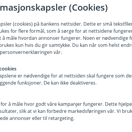
rmasjonskapsler (Cookies)
 du havner i en rettslig tvist.
sler (cookies) på bankens nettsider. Dette er små tekstfile
ukes for flere formål, som å sørge for at nettsidene fungerer
kes av innboforsikringen i vilkårene.
samt å måle hvordan annonser fungerer. Noen er nødvendige 
rukes kun hvis du gir samtykke. Du kan når som helst endre 
ringen?
i personvernerklæringen vår.
om dekkes av innboforsikringen.
cookies
når du pusser opp dekkes ikke.
pslene er nødvendige for at nettsiden skal fungere som den
ggende funksjoner. De kan ikke deaktiveres.
:
 for å måle hvor godt våre kampanjer fungerer. Dette hjelper
utning.
ltater, slik at vi kan forbedre markedsføringen vår. Vi bruke
ede annonser eller til retargeting.
yveri.