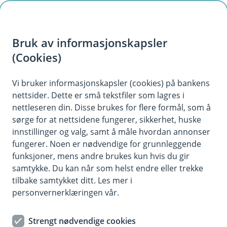
H
o
Bruk av informasjonskapsler
p
p
(Cookies)
i
Vi bruker informasjonskapsler (cookies) på bankens
nettsider. Dette er små tekstfiler som lagres i
n
nettleseren din. Disse brukes for flere formål, som å
n
sørge for at nettsidene fungerer, sikkerhet, huske
h
innstillinger og valg, samt å måle hvordan annonser
o
fungerer. Noen er nødvendige for grunnleggende
funksjoner, mens andre brukes kun hvis du gir
d
samtykke. Du kan når som helst endre eller trekke
e
tilbake samtykket ditt. Les mer i
t
personvernerklæringen vår.
Kabelvirvar er nok et vanlig syn i mange hjem, men har du
Strengt nødvendige cookies