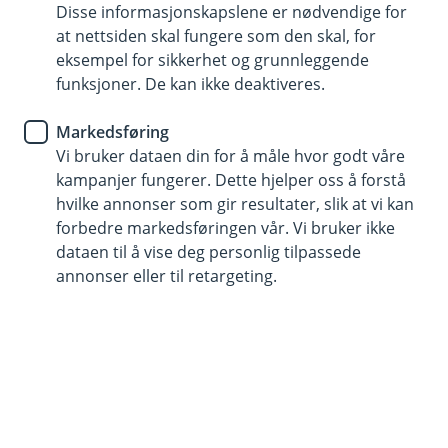
satt opp ledningene dine på en trygg måte.
Disse informasjonskapslene er nødvendige for
at nettsiden skal fungere som den skal, for
Husforsikring
eksempel for sikkerhet og grunnleggende
Er du kreativ med
funksjoner. De kan ikke deaktiveres.
skjøteledningene i julen?
Markedsføring
Vi bruker dataen din for å måle hvor godt våre
I advent- og juletiden er det mye elektriske lys og
kampanjer fungerer. Dette hjelper oss å forstå
pynt som skal frem. Da holder kanskje ikke de
hvilke annonser som gir resultater, slik at vi kan
faste strømpunktene, og mange av oss tyr til
forbedre markedsføringen vår. Vi bruker ikke
dataen til å vise deg personlig tilpassede
skjøteledning som en løsning.
annonser eller til retargeting.
– Det er helt greit og en praktisk løsning, så lenge det
er midlertidig og du bruker det med fornuft. Mange
pynter jo ute også. Da må du huske å bruke
skjøteledning som er godkjent for å bruke ute i vått og
kaldt vær. Du kan altså ikke ta en hvilken som helst
skjøteledning og trekke den ut, sier skadeforebygger