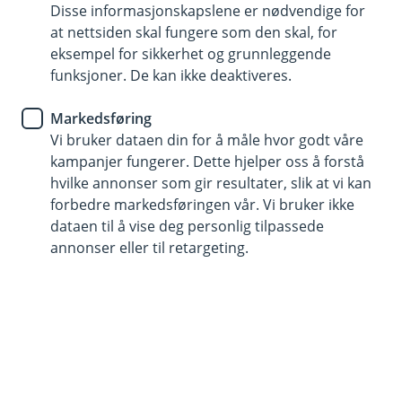
Disse informasjonskapslene er nødvendige for
Ny hytte ved totalskade
at nettsiden skal fungere som den skal, for
eksempel for sikkerhet og grunnleggende
Kan utvides med forsikring mot skadedyr, sopp og
funksjoner. De kan ikke deaktiveres.
råte
Toppforsikring dekker følgeskade som skyldes
Markedsføring
lekkasje fra badet eller tak.
Vi bruker dataen din for å måle hvor godt våre
kampanjer fungerer. Dette hjelper oss å forstå
Kjøp hytteforsikring
hvilke annonser som gir resultater, slik at vi kan
forbedre markedsføringen vår. Vi bruker ikke
dataen til å vise deg personlig tilpassede
Hva dekker hytteforsikringen
annonser eller til retargeting.
Hytta er et samlingspunkt for familie og venner.
Vår hytteforsikring dekker små og store skader,
som vannskader, brann, innbrudd og
naturskader. Hytteforsikringen gjelder for alle
typer fritidsboliger som ikke er fast bebodd.