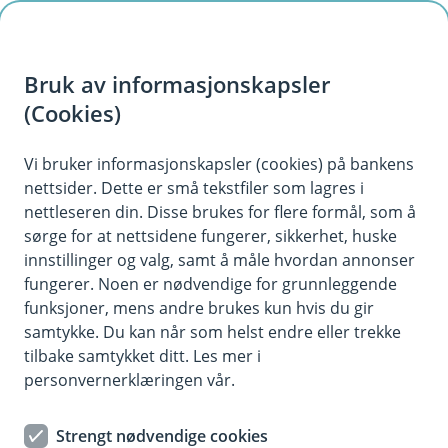
H
o
Bruk av informasjonskapsler
p
p
(Cookies)
i
Vi bruker informasjonskapsler (cookies) på bankens
nettsider. Dette er små tekstfiler som lagres i
n
nettleseren din. Disse brukes for flere formål, som å
n
sørge for at nettsidene fungerer, sikkerhet, huske
h
innstillinger og valg, samt å måle hvordan annonser
o
fungerer. Noen er nødvendige for grunnleggende
funksjoner, mens andre brukes kun hvis du gir
d
samtykke. Du kan når som helst endre eller trekke
e
tilbake samtykket ditt. Les mer i
t
personvernerklæringen vår.
Hytteforsikring
Strengt nødvendige cookies