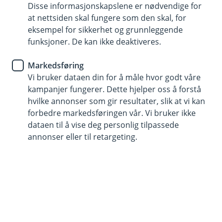
du velger.
Disse informasjonskapslene er nødvendige for
at nettsiden skal fungere som den skal, for
Bilforsikring
eksempel for sikkerhet og grunnleggende
funksjoner. De kan ikke deaktiveres.
Skal du kjøpe din aller første
bil?
Markedsføring
Vi bruker dataen din for å måle hvor godt våre
Da må du ha bilforsikringen på plass. Er du
kampanjer fungerer. Dette hjelper oss å forstå
hvilke annonser som gir resultater, slik at vi kan
mellom 18 og 23 år får du faktisk noen ekstra
forbedre markedsføringen vår. Vi bruker ikke
fordeler.
dataen til å vise deg personlig tilpassede
annonser eller til retargeting.
Hvis du er i ferd med å kjøpe din aller første bil, er det
mye du må tenke på. Ikke minst dette med forsikring.
For du må du jo ha en bilforsikring. Det er faktisk
obligatorisk og den må være på plass med én gang
bilen er din.