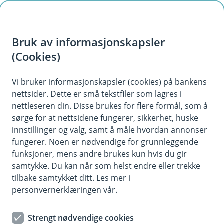
H
o
Bruk av informasjonskapsler
p
p
(Cookies)
i
Vi bruker informasjonskapsler (cookies) på bankens
nettsider. Dette er små tekstfiler som lagres i
n
nettleseren din. Disse brukes for flere formål, som å
n
sørge for at nettsidene fungerer, sikkerhet, huske
h
innstillinger og valg, samt å måle hvordan annonser
o
fungerer. Noen er nødvendige for grunnleggende
funksjoner, mens andre brukes kun hvis du gir
d
samtykke. Du kan når som helst endre eller trekke
e
tilbake samtykket ditt. Les mer i
t
personvernerklæringen vår.
Kjøper du en bil, må du også ha forsikringen på plass. Dette
bør du tenke på før du bestemmer deg for hvilken forsikring
Strengt nødvendige cookies