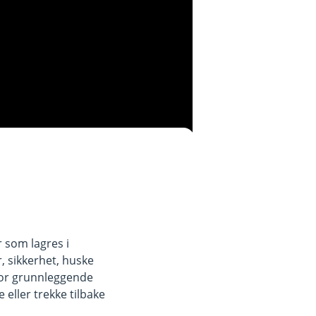
r som lagres i
, sikkerhet, huske
for grunnleggende
eller trekke tilbake