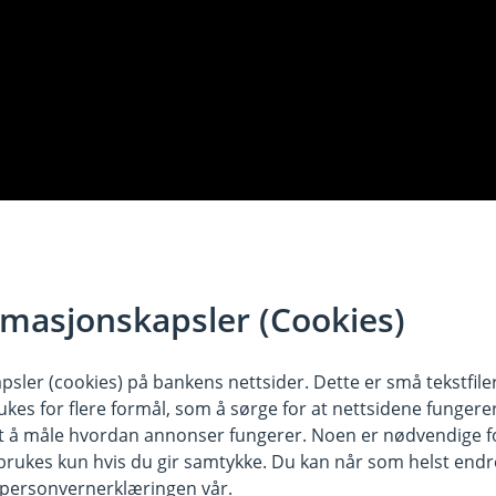
rmasjonskapsler (Cookies)
sler (cookies) på bankens nettsider. Dette er små tekstfile
ukes for flere formål, som å sørge for at nettsidene fungerer
samt å måle hvordan annonser fungerer. Noen er nødvendige 
rukes kun hvis du gir samtykke. Du kan når som helst endre 
i personvernerklæringen vår.