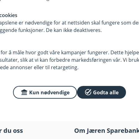
cookies
pslene er nødvendige for at nettsiden skal fungere som den
ggende funksjoner. De kan ikke deaktiveres.
anjeperioden (9. mars til og med 12. april 2026).
 for å måle hvor godt våre kampanjer fungerer. Dette hjelper
deltar og
se alle vilkår hos Vipps.
ltater, slik at vi kan forbedre markedsføringen vår. Vi bruke
ede annonser eller til retargeting.
Kun nødvendige
Godta alle
r du oss
Om Jæren Spareban