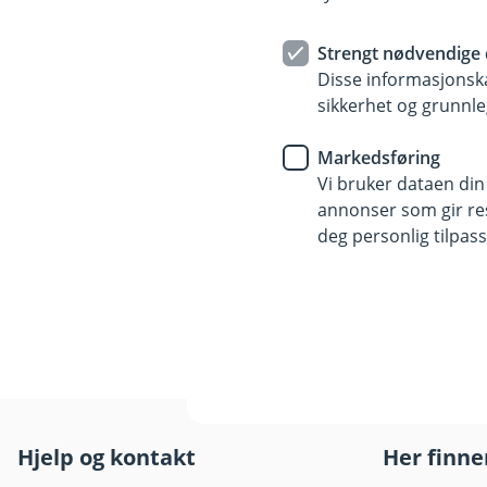
Strengt nødvendige 
Disse informasjonska
sikkerhet og grunnle
Tæpp med Visa-kortet ditt i Vipps i kamp
Markedsføring
Vi bruker dataen din
Les mer om hvordan du 
annonser som gir resu
deg personlig tilpass
Hjelp og kontakt
Her finne