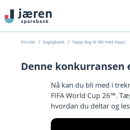
H
o
p
p
i
Forside
Dagligbank
Tæpp deg til VM med Vipps
n
Denne konkurransen e
n
h
o
Nå kan du bli med i trek
d
FIFA World Cup 26™. Tæpp
e
hvordan du deltar og les
t