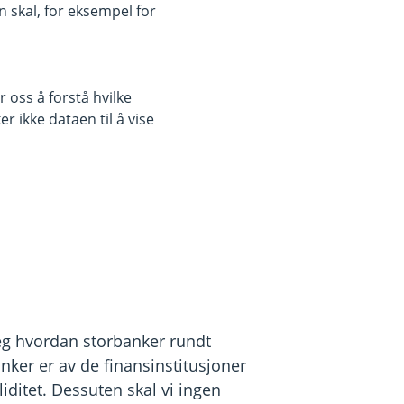
 skal, for eksempel for
 komfortsone. Men i tider som nå er
Bruk folk som kjenner deg! Eika-
 oss å forstå hvilke
s aksjefond. Og ja, vår minste
r ikke dataen til å vise
ke vent på at banken ringer deg.
en ta gjerne en tur innom
ta de fleste av dine spørsmål på
jeg hvordan storbanker rundt
nker er av de finansinstitusjoner
ditet. Dessuten skal vi ingen