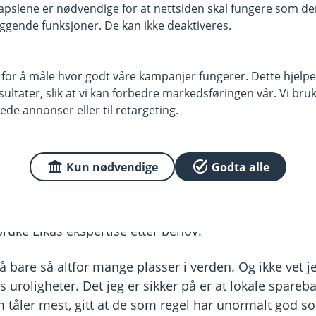
. Felles døgnåpent kundesenter har vi også.
pslene er nødvendige for at nettsiden skal fungere som den
ggende funksjoner. De kan ikke deaktiveres.
t av landet, og flytte litt penger ut av din finansielle
land og din lokale sparebank som finansiell rådgiver. 
 for å måle hvor godt våre kampanjer fungerer. Dette hjelper
boliglånsfinansiering, trygge forsikringer og all verden
ltater, slik at vi kan forbedre markedsføringen vår. Vi bruke
r den samme paljetten av produkter som de største. Ik
ede annonser eller til retargeting.
om nå, fordi det ofte skaper mer uro enn det stilner. M
e råd.
Kun nødvendige
Godta alle
 du her?
besøk, og ivrige i tjenesten. Kunnskapsrike nok til å 
bruke Eikas ekspertise etter behov.
på bare så altfor mange plasser i verden. Og ikke vet 
 uroligheter. Det jeg er sikker på er at lokale spareba
ler mest, gitt at de som regel har unormalt god soli