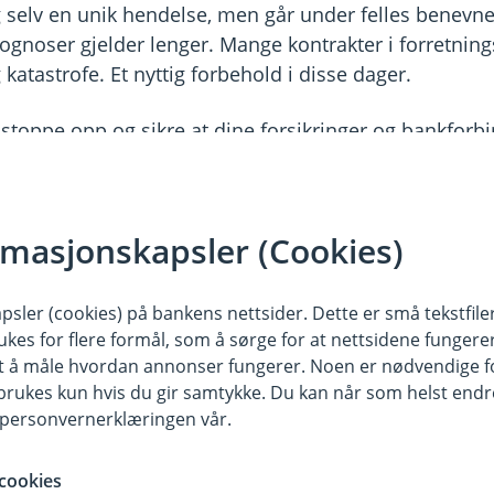
g selv en unik hendelse, men går under felles benevnel
gnoser gjelder lenger. Mange kontrakter i forretningsl
atastrofe. Et nyttig forbehold i disse dager.
 stoppe opp og sikre at dine forsikringer og bankforbi
is du er usikker. Lokale sparebanker har topp modern
ådgivere med de nødvendige autorisasjoner.
rmasjonskapsler (Cookies)
lage på at så ikke finnes i din utenlandske bank, kryp
jeg bare spørre deg det samme spørsmålet jeg spurte 
sler (cookies) på bankens nettsider. Dette er små tekstfile
ukes for flere formål, som å sørge for at nettsidene fungerer
samt å måle hvordan annonser fungerer. Noen er nødvendige 
arebank ikke har svar på alle spørsmål, til alle døgne
rukes kun hvis du gir samtykke. Du kan når som helst endre 
 Gruppen, som eies i sin helhet av nettopp lokale spa
i personvernerklæringen vår.
på alle relevante fagfelt som bankmedarbeideren kan 
e hundre milliarder kroner i forretningskapital samle
cookies