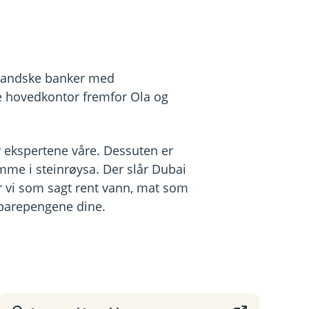
enlandske banker med
ne hovedkontor fremfor Ola og
v ekspertene våre. Dessuten er
emme i steinrøysa. Der slår Dubai
ar vi som sagt rent vann, mat som
 sparepengene dine.