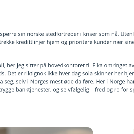
spørre sin norske stedfortreder i kriser som nå. Ut
trekke kredittlinjer hjem og prioritere kunder nær si
l, her jeg sitter på hovedkontoret til Eika omringet a
nds. Det er riktignok ikke hver dag sola skinner her hj
ola seg, selv i Norges mest øde dalføre. Her i Norge h
 trygge banktjenester, og selvfølgelig – fred og ro for