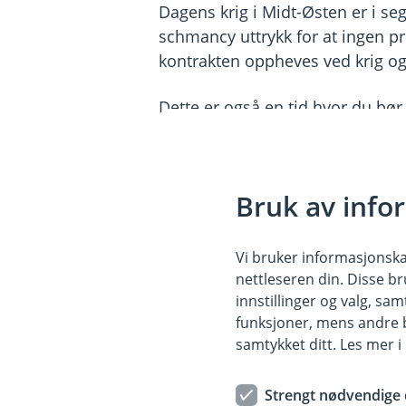
Dagens krig i Midt-Østen er i se
schmancy uttrykk for at ingen pro
kontrakten oppheves ved krig og k
Dette er også en tid hvor du bør
med din finansielle rådgiver hv
entusiastiske, velkvalifiserte r
Bruk av info
Og hvis du kommer til meg for å k
folkefinansieringsfirma, så må 
Vi bruker informasjonskap
Ka gjør du der?
nettleseren din. Disse br
innstillinger og valg, 
Nå kan det være at din lokale sp
funksjoner, mens andre b
det støtteapparat i ryggen. Eika
samtykket ditt. Les mer 
kongeriket, har masse eksperter 
er til sammen 40 banker med mang
Strengt nødvendige 