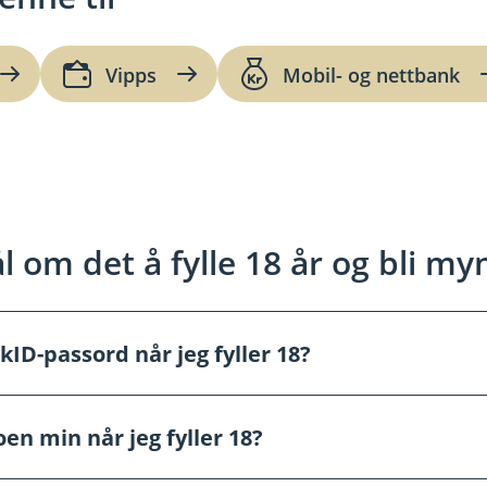
Vipps
Mobil- og nettbank
l om det å fylle 18 år og bli my
ID-passord når jeg fyller 18?
n min når jeg fyller 18?
l BankID-en din tidligere, bør du bytte passord nå. BankID er
et skal aldri deles med noen – ikke engang foreldre eller venn