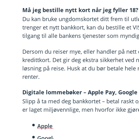
Må jeg bestille nytt kort når jeg fyller 18?
Du kan bruke ungdomskortet ditt frem til u
trenger et nytt bankkort, kan du bestille et VI
tilgang til alle bankens tjenester som myndig
Dersom du reiser mye, eller handler på nett o
kredittkort. Det gir deg ekstra sikkerhet ved
løsning på reise. Husk at du bør betale hel
renter.
Digitale lommebøker – Apple Pay, Google 
Slipp å ta med deg bankkortet – betal raskt 
er laget miljøvennlige, men hvorfor ikke gj
Apple Pay
- betal med iPhone eller Ap
Google Pay
- betal med Android-mobil