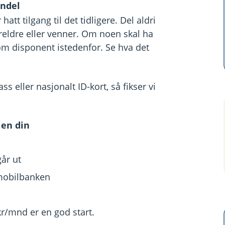
indel
t tilgang til det tidligere. Del aldri
reldre eller venner. Om noen skal ha
som disponent istedenfor. Se hva det
 eller nasjonalt ID-kort, så fikser vi
ien din
år ut
 mobilbanken
kr/mnd er en god start.