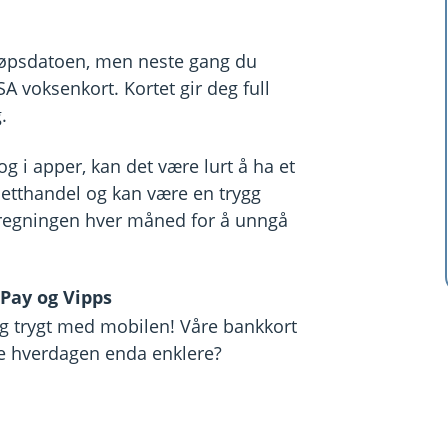
tløpsdatoen, men neste gang du
SA voksenkort. Kortet gir deg full
.
g i apper, kan det være lurt å ha et
 netthandel og kan være en trygg
e regningen hver måned for å unngå
Pay og Vipps
og trygt med mobilen! Våre bankkort
øre hverdagen enda enklere?
ple Watch
en