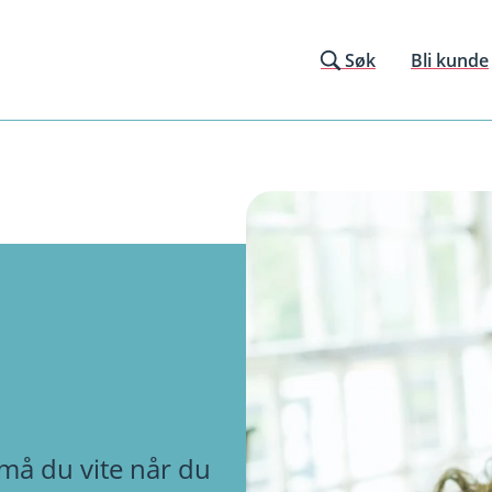
Søk
Bli kunde
 må du vite når du