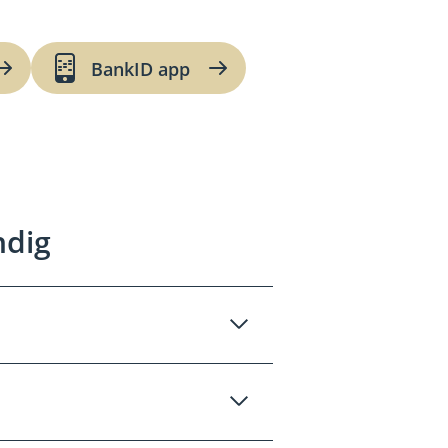
BankID app
ndig
 din personlige
er.