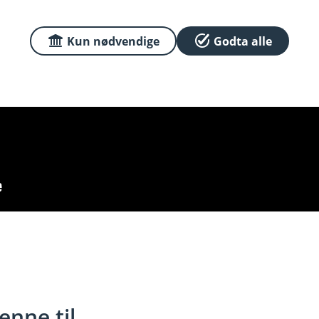
Kun nødvendige
Godta alle
enne til