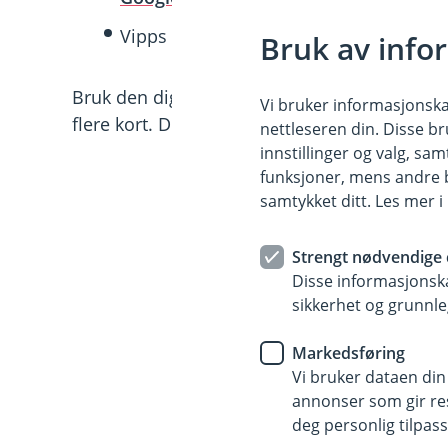
Vipps –
aktiver tæpping
- det fungerer 
Bruk av info
Bruk den digitale lommeboka du foretrekker
Vi bruker informasjonskap
flere kort. Det er enklest å komme i gang i 
nettleseren din. Disse br
innstillinger og valg, 
funksjoner, mens andre b
samtykket ditt. Les mer 
Strengt nødvendige 
Disse informasjonska
sikkerhet og grunnle
Markedsføring
Vi bruker dataen din
annonser som gir resu
deg personlig tilpass