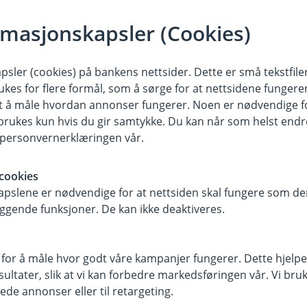
på alle telefoner
rmasjonskapsler (Cookies)
. Du kan ha flere lommebøker og
sler (cookies) på bankens nettsider. Dette er små tekstfile
mobilbanken.
ukes for flere formål, som å sørge for at nettsidene fungerer
samt å måle hvordan annonser fungerer. Noen er nødvendige 
rukes kun hvis du gir samtykke. Du kan når som helst endre 
i personvernerklæringen vår.
cookies
pslene er nødvendige for at nettsiden skal fungere som den
ggende funksjoner. De kan ikke deaktiveres.
 for å måle hvor godt våre kampanjer fungerer. Dette hjelper
ltater, slik at vi kan forbedre markedsføringen vår. Vi bruke
ede annonser eller til retargeting.