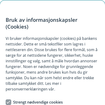
H
o
Bruk av informasjonskapsler
p
p
(Cookies)
Opplev mer
i
Vi bruker informasjonskapsler (cookies) på bankens
Et fordelskonsept for deg som har både bank- og
nettsider. Dette er små tekstfiler som lagres i
n
kredittkort hos oss.
nettleseren din. Disse brukes for flere formål, som å
n
sørge for at nettsidene fungerer, sikkerhet, huske
h
innstillinger og valg, samt å måle hvordan annonser
o
fungerer. Noen er nødvendige for grunnleggende
funksjoner, mens andre brukes kun hvis du gir
d
samtykke. Du kan når som helst endre eller trekke
e
tilbake samtykket ditt. Les mer i
t
personvernerklæringen vår.
Strengt nødvendige cookies