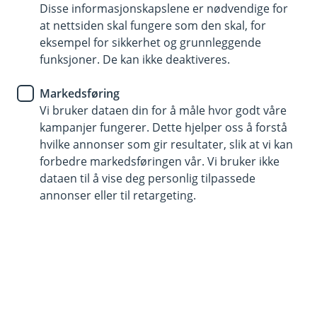
Disse informasjonskapslene er nødvendige for
at nettsiden skal fungere som den skal, for
eksempel for sikkerhet og grunnleggende
funksjoner. De kan ikke deaktiveres.
Markedsføring
Den beste tiden er den du deler med andre.
Vi bruker dataen din for å måle hvor godt våre
kampanjer fungerer. Dette hjelper oss å forstå
hvilke annonser som gir resultater, slik at vi kan
Opplev mer med kortene dine
forbedre markedsføringen vår. Vi bruker ikke
dataen til å vise deg personlig tilpassede
Konserter, festivaler, teaterforestillinger og dager
annonser eller til retargeting.
som blir til minner.
Med Opplev mer får du eksklusive tilbud på
opplevelser du kan dele med dem du er glad i. Har du
både bankkort og kredittkort hos oss? Da er du i gang!